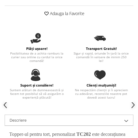
Paste
Alte evenimente
Adauga la Favorite
Ilustratii
Nunta
Domnisoara / Domnisor
Sporturi
Plăți ușoare!
Transport Gratuit!
Posibilitatea de a achita ramburs la
Sigur și rapid, oriunde în țară la orice
Personaje
curier sau online cu cardul la orice
comandă în valoare de minim 250
comandă!
lei!
Porumbei
Diverse
Alte limbi
Suport și consiliere!
Clienți mulțumiți!
Engleza
Suntem alături de dumneavoastră și
Ne respectăm clienții și îi apreciem
facem tot posibilul să vă asigurăm o
cu adevărat, recenziile noastre pot
Maghiara
experiență plăcută!
dovedi acest lucru!
Spaniola
Germana
Italiana
Descriere
Franceza
Topper-ul pentru tort, personalizat
TC202
este decorațiunea
Slovaca