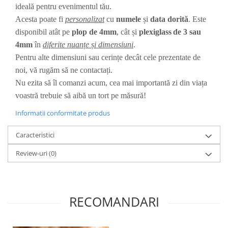
ideală pentru evenimentul tău.
Diverse
Acesta poate fi
personalizat
cu
numele
și
data dorită
. Este
Toppere Flori
disponibil atât pe
plop de 4mm
, cât și
plexiglass
de 3 sau
Pachete de toppere
4mm
în
diferite nuanțe și dimensiuni
.
Oferte (Cake Toppers)
Pentru alte dimensiuni sau cerințe decât cele prezentate de
Oferte (Toppere Flori)
noi, vă rugăm să ne contactați.
Nu ezita să îl comanzi acum, cea mai importantă zi din viața
Pachete Inedite
voastră trebuie să aibă un tort pe măsură!
Stand Prezentare
Informatii conformitate produs
Oneline (Topper Lateral)
Caracteristici
Review-uri
(0)
RECOMANDARI