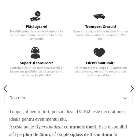
Paste
Alte evenimente
Ilustratii
Plăți ușoare!
Transport Gratuit!
Nunta
Posibilitatea de a achita ramburs la
Sigur și rapid, oriunde în țară la orice
curier sau online cu cardul la orice
comandă în valoare de minim 250
Domnisoara / Domnisor
comandă!
lei!
Sporturi
Personaje
Porumbei
Suport și consiliere!
Clienți mulțumiți!
Suntem alături de dumneavoastră și
Ne respectăm clienții și îi apreciem
Diverse
facem tot posibilul să vă asigurăm o
cu adevărat, recenziile noastre pot
experiență plăcută!
dovedi acest lucru!
Alte limbi
Engleza
Maghiara
Descriere
Spaniola
Germana
Topper-ul pentru tort, personalizat
TC162
este decorațiunea
Italiana
ideală pentru evenimentul tău.
Franceza
Acesta poate fi
personalizat
cu
numele dorit
. Este disponibil
atât pe
plop de 4mm
, cât și
plexiglass
de 3 sau 4mm
în
Slovaca