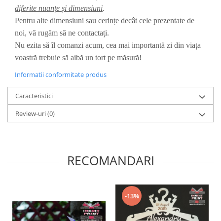
diferite nuanțe și dimensiuni
.
Diverse
Pentru alte dimensiuni sau cerințe decât cele prezentate de
Toppere Flori
noi, vă rugăm să ne contactați.
Pachete de toppere
Nu ezita să îl comanzi acum, cea mai importantă zi din viața
Oferte (Cake Toppers)
voastră trebuie să aibă un tort pe măsură!
Oferte (Toppere Flori)
Informatii conformitate produs
Pachete Inedite
Caracteristici
Stand Prezentare
Oneline (Topper Lateral)
Review-uri
(0)
RECOMANDARI
-13%