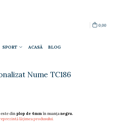
0,00
SPORT
ACASĂ
BLOG
onalizat Nume TC186
 este din
plop de 4mm
în nuanța
negru.
reprezintă lățimea produsului.