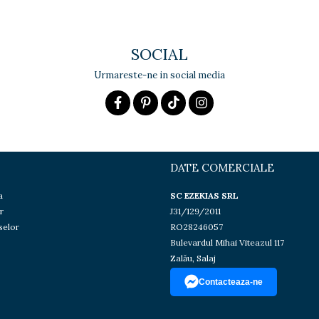
SOCIAL
Urmareste-ne in social media
DATE COMERCIALE
a
SC EZEKIAS SRL
r
J31/129/2011
selor
RO28246057
Bulevardul Mihai Viteazul 117
Zalău, Salaj
Contacteaza-ne