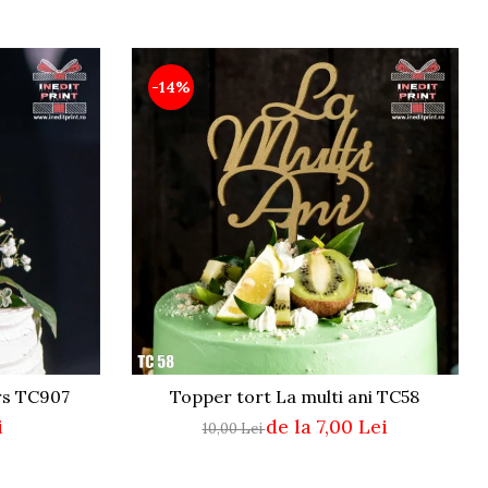
-14%
rs TC907
Topper tort La multi ani TC58
i
de la 7,00 Lei
10,00 Lei