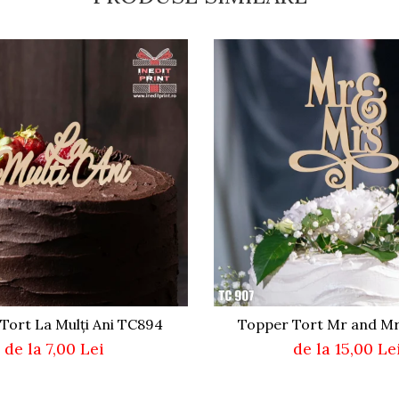
Tort La Mulți Ani TC894
Topper Tort Mr and M
de la 7,00 Lei
de la 15,00 Le