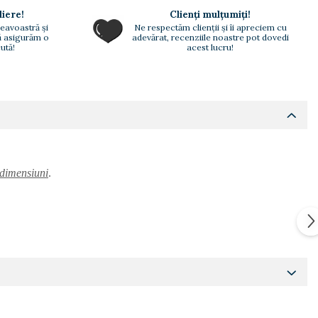
liere!
Clienți mulțumiți!
eavoastră și
Ne respectăm clienții și îi apreciem cu
vă asigurăm o
adevărat, recenziile noastre pot dovedi
ută!
acest lucru!
i dimensiuni
.