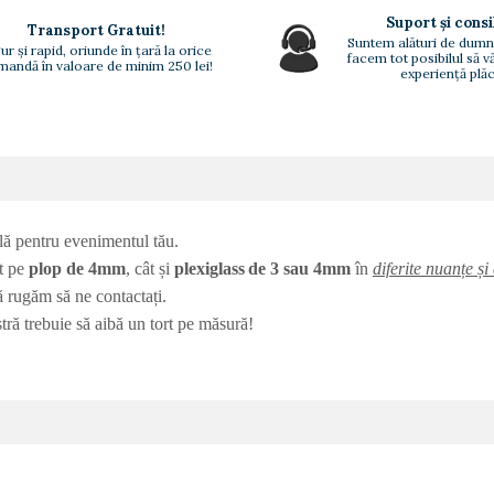
Suport și consi
Transport Gratuit!
Suntem alături de dumn
ur și rapid, oriunde în țară la orice
facem tot posibilul să 
andă în valoare de minim 250 lei!
experiență plăc
lă pentru evenimentul tău.
ât pe
plop de 4mm
, cât și
plexiglass
de 3 sau 4mm
în
diferite nuanțe ș
ă rugăm să ne contactați.
tră trebuie să aibă un tort pe măsură!