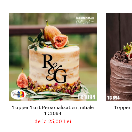
Diverse
Toppere Flori
Pachete de toppere
Oferte (Cake Toppers)
Oferte (Toppere Flori)
Pachete Inedite
Stand Prezentare
Oneline (Topper Lateral)
Topper Tort Personalizat cu Initiale
Topper 
TC1094
de la 25,00 Lei