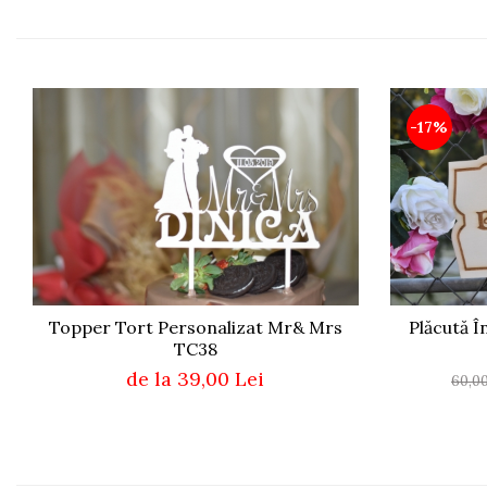
Paste
Alte evenimente
Ilustratii
Nunta
-17%
Domnisoara / Domnisor
Sporturi
Personaje
Porumbei
Diverse
Alte limbi
Engleza
Topper Tort Personalizat Mr& Mrs
Plăcută 
Maghiara
TC38
Spaniola
de la 39,00 Lei
60,0
Germana
Italiana
Franceza
Slovaca