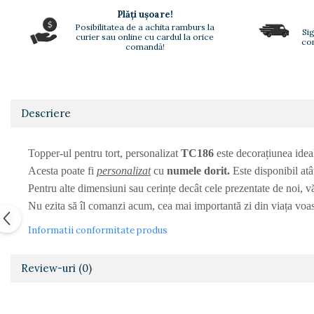
Nastere bebelusi
Diagramă de creștere
Natura si Animalute
Betisoare cakesicles/inghetata
Plăți ușoare!
Produse pentru tabara
Jocuri si aplicatii
Geanta tip Sacosa C
Posibilitatea de a achita ramburs la
Cake Drums
Sig
curier sau online cu cardul la orice
com
Personaje
comandă!
Instrumente de scris
Platouri personalizate
Mesaje de dragoste
Etichete autocolante
Outlet-Echipamente
Dragoste (Love)
personalizate
Globuri Personalizate
Dragoste + Personalizare
Pachete Cadou
Măști de protecție
Descriere
Sot/Sotie
Plăcuțe mesaje
Plăcuțe ABS
Vrei sa o ceri?
Puzzle
Topper-ul pentru tort, personalizat
TC186
este decorațiunea idea
Sepci
Ilustratii
Acesta poate fi
personalizat
cu
numele dorit.
Este disponibil at
Tablouri
Evenimente
Pentru alte dimensiuni sau cerințe decât cele prezentate de noi, v
Botez pentru copii
Nu ezita să îl comanzi acum, cea mai importantă zi din viața voas
Valentines Day
Informatii conformitate produs
8 Martie
Ziua Tatalui
Review-uri
(0)
Ziua Copilului
Absolvire
Craciun / An nou