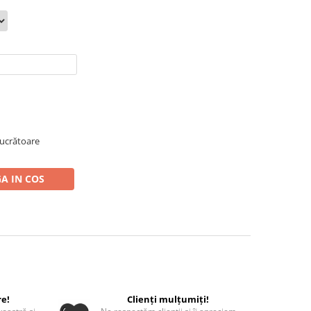
 lucrătoare
A IN COS
re!
Clienți mulțumiți!