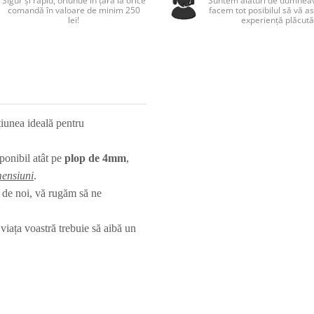
Sigur și rapid, oriunde în țară la orice
Suntem alături de dumneav
comandă în valoare de minim 250
facem tot posibilul să vă a
lei!
experiență plăcută
iunea ideală pentru
ponibil atât pe
plop de 4mm
,
mensiuni
.
e de noi, vă rugăm să ne
viața voastră trebuie să aibă un