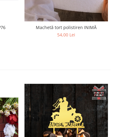
P76
Machetă tort polistiren INIMĂ
54,00 Lei
30