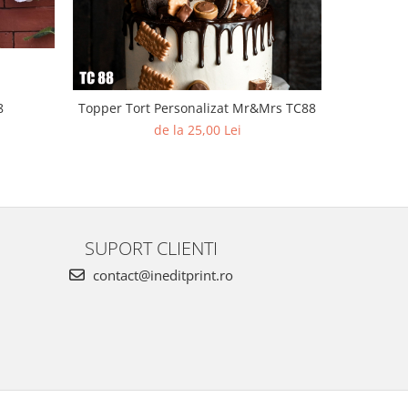
8
Topper Tort Personalizat Mr&Mrs TC88
To
de la 25,00 Lei
SUPORT CLIENTI
contact@ineditprint.ro