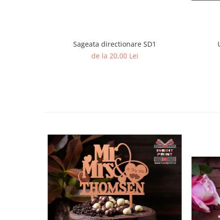
Diverse
Toppere Flori
Pachete de toppere
Sageata directionare SD1
Oferte (Cake Toppers)
de la 20,00 Lei
Oferte (Toppere Flori)
Pachete Inedite
Stand Prezentare
Oneline (Topper Lateral)