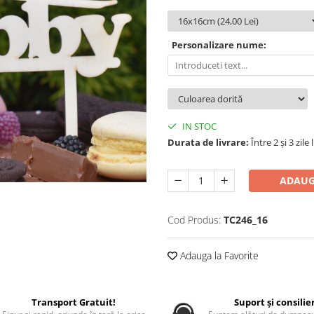
Personalizare nume:
IN STOC
Durata de livrare:
Între 2 și 3 zile
ADAUG
Cod Produs:
TC246_16
Adauga la Favorite
Transport Gratuit!
Suport și consilie