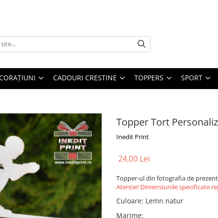
CORAȚIUNI
CADOURI CRESTINE
TOPPERS
SPORT
Topper Tort Personal
Inedit Print
24,00 Lei
Topper-ul din fotografia de prezen
Atenție! Dimensiunile specificate r
Culoare
:
Lemn natur
Marime
: