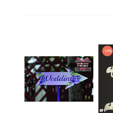
Paste
Alte evenimente
Ilustratii
Nunta
Domnisoara / Domnisor
Sporturi
Personaje
-13%
Porumbei
Diverse
Alte limbi
Engleza
Maghiara
Spaniola
Germana
Italiana
Franceza
Slovaca