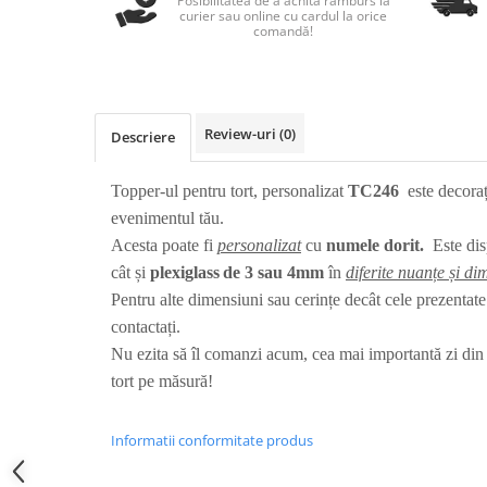
Posibilitatea de a achita ramburs la
Nastere bebelusi
Diagramă de creștere
Natura si Animalute
curier sau online cu cardul la orice
Betisoare cakesicles/inghetata
comandă!
Produse pentru tabara
Jocuri si aplicatii
Geanta tip Sacosa C
Cake Drums
Personaje
Instrumente de scris
Platouri personalizate
Mesaje de dragoste
Etichete autocolante
Outlet-Echipamente personalizate
Dragoste (Love)
Review-uri
(0)
Descriere
Globuri Personalizate
Pachete Cadou
Dragoste + Personalizare
Măști de protecție
Plăcuțe mesaje
Sot/Sotie
Topper-ul pentru tort, personalizat
TC246
este decoraț
Plăcuțe ABS
Puzzle
Vrei sa o ceri?
evenimentul tău.
Sepci
Ilustratii
Tablouri
Acesta poate fi
personalizat
cu
numele dorit.
Este dis
Evenimente
cât și
plexiglass
de 3 sau 4mm
în
diferite nuanțe și di
Pentru alte dimensiuni sau cerințe decât cele prezentat
Botez pentru copii
contactați.
Valentines Day
Nu ezita să îl comanzi acum, cea mai importantă zi din 
8 Martie
tort pe măsură!
Ziua Tatalui
Ziua Copilului
Informatii conformitate produs
Absolvire
Craciun / An nou