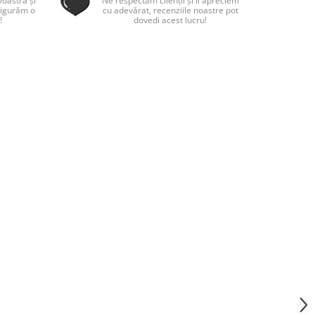
oastră și
Ne respectăm clienții și îi apreciem
sigurăm o
cu adevărat, recenziile noastre pot
!
dovedi acest lucru!