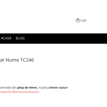
0,00
ACASĂ
BLOG
izat Nume TC246
tare este din
plop de 4mm,
nuanța
lemn natur
.
eprezintă lățimea produsului.