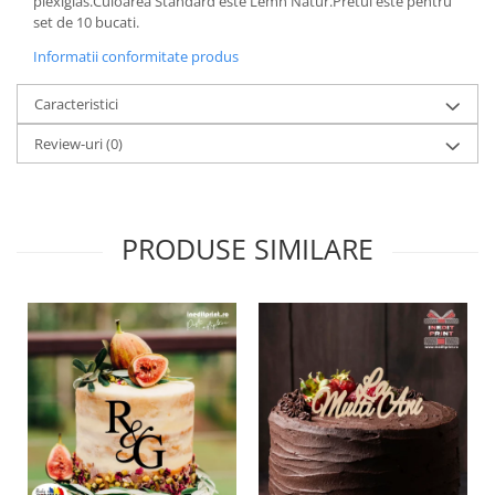
plexiglas.Culoarea Standard este Lemn Natur.Pretul este pentru
Paste
set de 10 bucati.
Alte evenimente
Informatii conformitate produs
Ilustratii
Caracteristici
Nunta
Domnisoara / Domnisor
Review-uri
(0)
Sporturi
Personaje
Porumbei
PRODUSE SIMILARE
Diverse
Alte limbi
Engleza
Maghiara
Spaniola
Germana
Italiana
Franceza
Slovaca