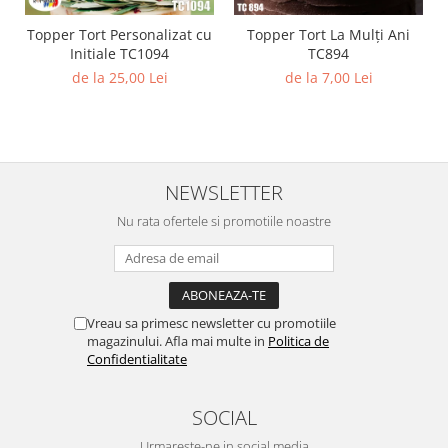
Diverse
Topper Tort Personalizat cu
Topper Tort La Mulți Ani
Toppere Flori
Initiale TC1094
TC894
de la 25,00 Lei
de la 7,00 Lei
Pachete de toppere
Oferte (Cake Toppers)
Oferte (Toppere Flori)
Pachete Inedite
NEWSLETTER
Stand Prezentare
Nu rata ofertele si promotiile noastre
Oneline (Topper Lateral)
Vreau sa primesc newsletter cu promotiile
magazinului. Afla mai multe in
Politica de
Confidentialitate
SOCIAL
Urmareste-ne in social media