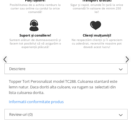
Plăți ușoare!
Transport Gratuit!
Paste
Posibilitatea de a achita ramburs la
Sigur și rapid, oriunde în țară la orice
curier sau online cu cardul la orice
comandă în valoare de minim 250
Alte evenimente
comandă!
lei!
Ilustratii
Nunta
Suport și consiliere!
Clienți mulțumiți!
Domnisoara / Domnisor
Suntem alături de dumneavoastră și
Ne respectăm clienții și îi apreciem
facem tot posibilul să vă asigurăm o
cu adevărat, recenziile noastre pot
Sporturi
experiență plăcută!
dovedi acest lucru!
Personaje
Porumbei
Diverse
Descriere
Alte limbi
Topper Tort Perosnalizat model TC288. Culoarea stantard este
Engleza
lemn natur. Daca doriti alta culoare, va rugam sa selectati din
Maghiara
lista culoarea dorita.
Spaniola
Informatii conformitate produs
Germana
Review-uri
(0)
Italiana
Franceza
Slovaca