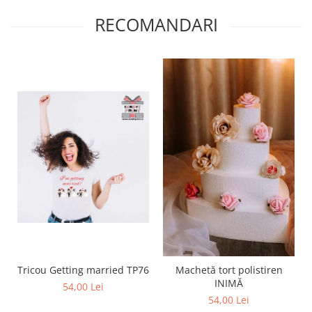
Diverse
RECOMANDARI
Toppere Flori
Pachete de toppere
Oferte (Cake Toppers)
Oferte (Toppere Flori)
Pachete Inedite
Stand Prezentare
Oneline (Topper Lateral)
Tricou Getting married TP76
Machetă tort polistiren
INIMĂ
54,00 Lei
54,00 Lei