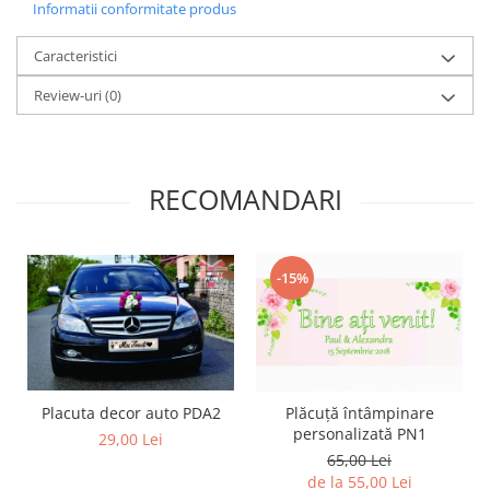
Informatii conformitate produs
Diverse
Toppere Flori
Caracteristici
Pachete de toppere
Review-uri
(0)
Oferte (Cake Toppers)
Oferte (Toppere Flori)
Pachete Inedite
RECOMANDARI
Stand Prezentare
Oneline (Topper Lateral)
-15%
Placuta decor auto PDA2
Plăcuță întâmpinare
personalizată PN1
29,00 Lei
65,00 Lei
de la 55,00 Lei