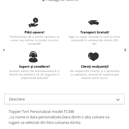
Paste
Alte evenimente
Ilustratii
Nunta
Plăți ușoare!
Transport Gratuit!
Domnisoara / Domnisor
Posibilitatea de a achita ramburs la
Sigur și rapid, oriunde în țară la orice
curier sau online cu cardul la orice
comandă în valoare de minim 250
Sporturi
comandă!
lei!
Personaje
Porumbei
Diverse
Suport și consiliere!
Clienți mulțumiți!
Suntem alături de dumneavoastră și
Ne respectăm clienții și îi apreciem
Alte limbi
facem tot posibilul să vă asigurăm o
cu adevărat, recenziile noastre pot
experiență plăcută!
dovedi acest lucru!
Engleza
Maghiara
Spaniola
Descriere
Germana
Topper Tort Personalizat model TC348
Italiana
, cu nume si data personalizate.Daca doriti o alta culoare va
Franceza
rugam sa selectati din lista culoarea dorita.
Slovaca