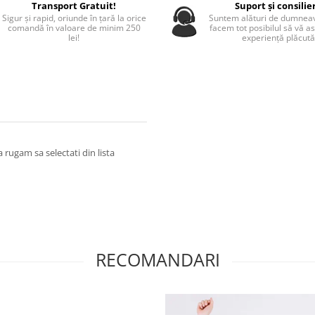
Transport Gratuit!
Suport și consilie
Sigur și rapid, oriunde în țară la orice
Suntem alături de dumneav
comandă în valoare de minim 250
facem tot posibilul să vă a
lei!
experiență plăcută
 rugam sa selectati din lista
RECOMANDARI