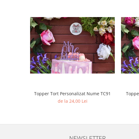
Diverse
Toppere Flori
Pachete de toppere
Oferte (Cake Toppers)
Oferte (Toppere Flori)
Pachete Inedite
Stand Prezentare
Oneline (Topper Lateral)
Topper Tort Personalizat Nume TC91
Topper
de la 24,00 Lei
NEWSLETTER