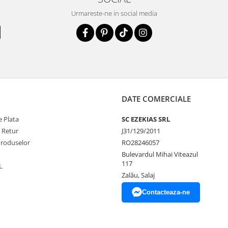
Urmareste-ne in social media
DATE COMERCIALE
 Plata
SC EZEKIAS SRL
e Retur
J31/129/2011
Produselor
RO28246057
Bulevardul Mihai Viteazul
117
L
Zalău, Salaj
Contacteaza-ne