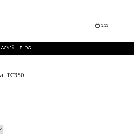
0,00
ACASĂ
BLOG
zat TC350