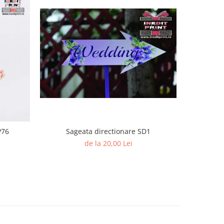
-13%
P76
Sageata directionare SD1
Ume
de la 20,00 Lei