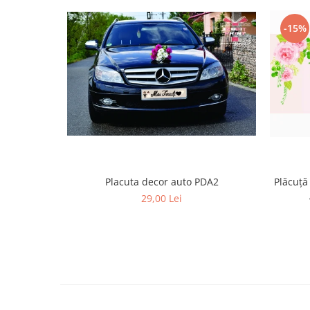
Paste
-15%
Alte evenimente
Ilustratii
Nunta
Domnisoara / Domnisor
Sporturi
Personaje
Porumbei
Diverse
Alte limbi
Plăcuță
Placuta decor auto PDA2
Engleza
29,00 Lei
Maghiara
Spaniola
Germana
Italiana
Franceza
Slovaca