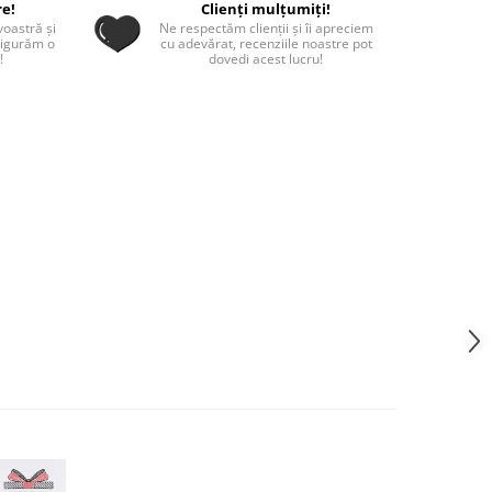
re!
Clienți mulțumiți!
oastră și
Ne respectăm clienții și îi apreciem
sigurăm o
cu adevărat, recenziile noastre pot
!
dovedi acest lucru!