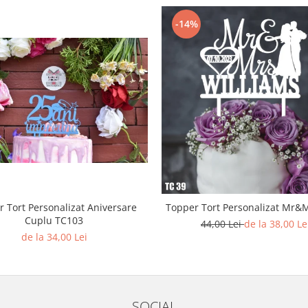
-14%
 Tort Personalizat Aniversare
Topper Tort Pe
Cuplu TC103
44,00 Lei
de la 38,00 Le
de la 34,00 Lei
SOCIAL