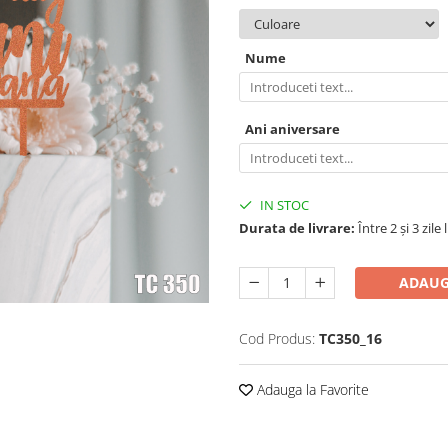
Nume
Ani aniversare
IN STOC
Durata de livrare:
Între 2 și 3 zile
ADAUG
Cod Produs:
TC350_16
Adauga la Favorite