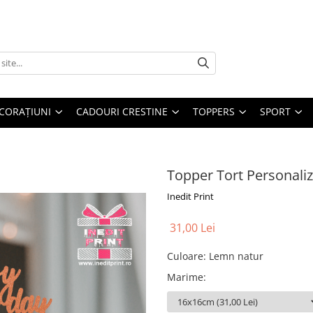
CORAȚIUNI
CADOURI CRESTINE
TOPPERS
SPORT
Topper Tort Personali
Inedit Print
31,00 Lei
Culoare
:
Lemn natur
Marime
: