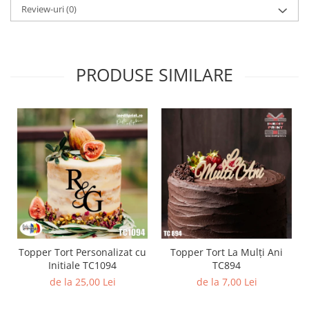
Review-uri
(0)
Diverse
Toppere Flori
Pachete de toppere
PRODUSE SIMILARE
Oferte (Cake Toppers)
Oferte (Toppere Flori)
Pachete Inedite
Stand Prezentare
Oneline (Topper Lateral)
Topper Tort Personalizat cu
Topper Tort La Mulți Ani
Initiale TC1094
TC894
de la 25,00 Lei
de la 7,00 Lei