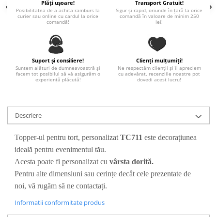
Plăți ușoare!
Transport Gratuit!
Paste
Posibilitatea de a achita ramburs la
Sigur și rapid, oriunde în țară la orice
curier sau online cu cardul la orice
comandă în valoare de minim 250
Alte evenimente
comandă!
lei!
Ilustratii
Nunta
Domnisoara / Domnisor
Suport și consiliere!
Clienți mulțumiți!
Suntem alături de dumneavoastră și
Ne respectăm clienții și îi apreciem
Sporturi
facem tot posibilul să vă asigurăm o
cu adevărat, recenziile noastre pot
experiență plăcută!
dovedi acest lucru!
Personaje
Porumbei
Diverse
Descriere
Alte limbi
Topper-ul pentru tort, personalizat
TC711
este decorațiunea
Engleza
ideală pentru evenimentul tău.
Maghiara
Acesta poate fi personalizat cu
vârsta dorită.
Spaniola
Pentru alte dimensiuni sau cerințe decât cele prezentate de
Germana
noi, vă rugăm să ne contactați.
Italiana
Franceza
Informatii conformitate produs
Slovaca