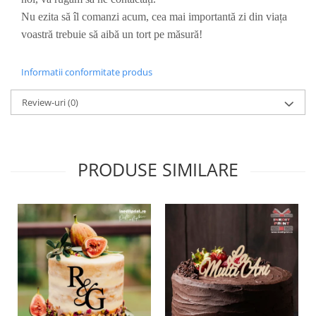
Diverse
Nu ezita să îl comanzi acum, cea mai importantă zi din viața
voastră trebuie să aibă un tort pe măsură!
Toppere Flori
Pachete de toppere
Informatii conformitate produs
Oferte (Cake Toppers)
Oferte (Toppere Flori)
Review-uri
(0)
Pachete Inedite
Stand Prezentare
Oneline (Topper Lateral)
PRODUSE SIMILARE