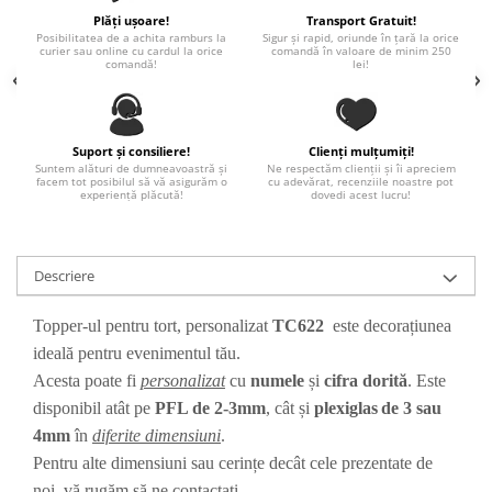
Paste
Plăți ușoare!
Transport Gratuit!
Posibilitatea de a achita ramburs la
Sigur și rapid, oriunde în țară la orice
Alte evenimente
curier sau online cu cardul la orice
comandă în valoare de minim 250
comandă!
lei!
Ilustratii
Nunta
Domnisoara / Domnisor
Suport și consiliere!
Clienți mulțumiți!
Sporturi
Suntem alături de dumneavoastră și
Ne respectăm clienții și îi apreciem
facem tot posibilul să vă asigurăm o
cu adevărat, recenziile noastre pot
Personaje
experiență plăcută!
dovedi acest lucru!
Porumbei
Diverse
Descriere
Alte limbi
Engleza
Topper-ul pentru tort, personalizat
TC622
este decorațiunea
Maghiara
ideală pentru evenimentul tău.
Spaniola
Acesta poate fi
personalizat
cu
numele
și
cifra dorită
. Este
Germana
disponibil atât pe
PFL de 2-3mm
, cât și
plexiglas
de 3 sau
Italiana
4mm
în
diferite dimensiuni
.
Franceza
Pentru alte dimensiuni sau cerințe decât cele prezentate de
Slovaca
noi, vă rugăm să ne contactați.