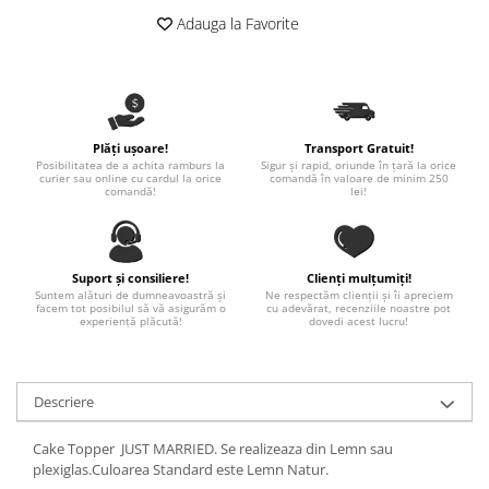
Nastere bebelusi
Diagramă de creștere
Natura si Animalute
Betisoare cakesicles/inghetata
Adauga la Favorite
Produse pentru tabara
Jocuri si aplicatii
Geanta tip Sacosa C
Cake Drums
Personaje
Instrumente de scris
Platouri personalizate
Mesaje de dragoste
Etichete autocolante
Outlet-Echipamente personalizate
Dragoste (Love)
Globuri Personalizate
Pachete Cadou
Plăți ușoare!
Transport Gratuit!
Dragoste + Personalizare
Posibilitatea de a achita ramburs la
Sigur și rapid, oriunde în țară la orice
Măști de protecție
Plăcuțe mesaje
curier sau online cu cardul la orice
comandă în valoare de minim 250
Sot/Sotie
comandă!
lei!
Plăcuțe ABS
Puzzle
Vrei sa o ceri?
Sepci
Ilustratii
Tablouri
Evenimente
Suport și consiliere!
Clienți mulțumiți!
Suntem alături de dumneavoastră și
Ne respectăm clienții și îi apreciem
Botez pentru copii
facem tot posibilul să vă asigurăm o
cu adevărat, recenziile noastre pot
experiență plăcută!
dovedi acest lucru!
Valentines Day
8 Martie
Ziua Tatalui
Descriere
Ziua Copilului
Absolvire
Cake Topper JUST MARRIED. Se realizeaza din Lemn sau
plexiglas.Culoarea Standard este Lemn Natur.
Craciun / An nou