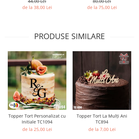
44,00 Lei
80,00 Lei
Diverse
de la 38,00 Lei
de la 75,00 Lei
Toppere Flori
Pachete de toppere
PRODUSE SIMILARE
Oferte (Cake Toppers)
Oferte (Toppere Flori)
Pachete Inedite
Stand Prezentare
Oneline (Topper Lateral)
Topper Tort Personalizat cu
Topper Tort La Mulți Ani
Initiale TC1094
TC894
de la 25,00 Lei
de la 7,00 Lei