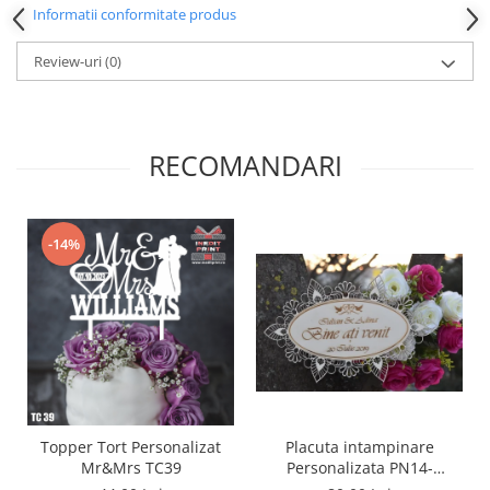
Informatii conformitate produs
Paste
Alte evenimente
Review-uri
(0)
Ilustratii
Nunta
Domnisoara / Domnisor
RECOMANDARI
Sporturi
Personaje
Porumbei
-14%
Diverse
Alte limbi
Engleza
Maghiara
Spaniola
Germana
Italiana
Topper Tort Personalizat
Placuta intampinare
Franceza
Mr&Mrs TC39
Personalizata PN14-
Slovaca
25x15cm