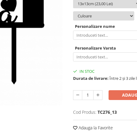
Personalizare nume
Personalizare Varsta
IN STOC
Durata de livrare:
Între 2 și 3 zile
ADAUG
Cod Produs:
TC276_13
Adauga la Favorite