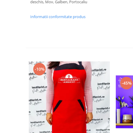
deschis, Mov, Galben, Portocaliu
Paste
Alte evenimente
Informatii conformitate produs
Ilustratii
Nunta
Domnisoara / Domnisor
Sporturi
Personaje
Porumbei
Diverse
-10%
Alte limbi
-45%
Engleza
Maghiara
Spaniola
Germana
Italiana
Franceza
Slovaca