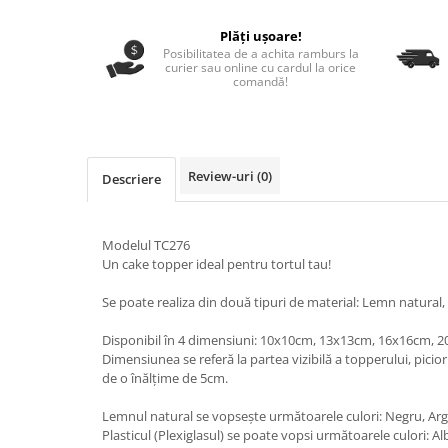
Nastere bebelusi
Diagramă de creștere
Natura si Animalute
Betisoare cakesicles/inghetata
Produse pentru tabara
Plăți ușoare!
Jocuri si aplicatii
Geanta tip Sacosa C
Cake Drums
Posibilitatea de a achita ramburs la
Personaje
curier sau online cu cardul la orice
Instrumente de scris
Platouri personalizate
comandă!
Mesaje de dragoste
Etichete autocolante
Outlet-Echipamente personalizate
Dragoste (Love)
Globuri Personalizate
Pachete Cadou
Dragoste + Personalizare
Măști de protecție
Plăcuțe mesaje
Sot/Sotie
Review-uri
(0)
Descriere
Plăcuțe ABS
Puzzle
Vrei sa o ceri?
Sepci
Ilustratii
Tablouri
Modelul TC276
Evenimente
Un cake topper ideal pentru tortul tau!
Botez pentru copii
Se poate realiza din două tipuri de material: Lemn natural, P
Valentines Day
8 Martie
Disponibil în 4 dimensiuni: 10x10cm, 13x13cm, 16x16cm, 
Ziua Tatalui
Dimensiunea se referă la partea vizibilă a topperului, picioru
de o înălțime de 5cm.
Ziua Copilului
Absolvire
Lemnul natural se vopsește următoarele culori: Negru, Argi
Plasticul (Plexiglasul) se poate vopsi următoarele culori: A
Craciun / An nou