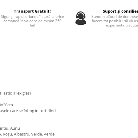
Transport Gratuit!
Suport și consilie
Sigur și rapid, oriunde în țară la orice
Suntem alături de dumneav
comandă în valoare de minim 250
facem tot posibilul să vă a
lei!
experiență plăcută
lastic (Plexiglas)
20x20cm
șele care se înfing în tort fiind
ntiu, Auriu
lb, Roșu, Albastru, Verde, Verde