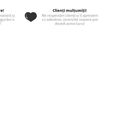
re!
Clienți mulțumiți!
oastră și
Ne respectăm clienții și îi apreciem
sigurăm o
cu adevărat, recenziile noastre pot
!
dovedi acest lucru!