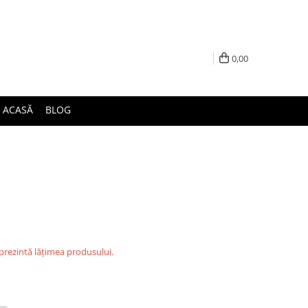
0,00
ACASĂ
BLOG
eprezintă lățimea produsului.