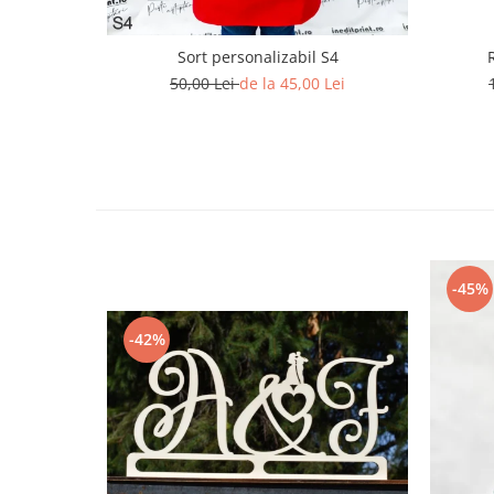
Diverse
Toppere Flori
Sort personalizabil S4
50,00 Lei
de la 45,00 Lei
Pachete de toppere
Oferte (Cake Toppers)
Oferte (Toppere Flori)
Pachete Inedite
Stand Prezentare
Oneline (Topper Lateral)
-45%
-42%