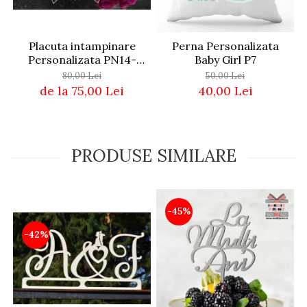
Placuta intampinare
Perna Personalizata
Personalizata PN14-
Baby Girl P7
25x15cm
80,00 Lei
50,00 Lei
de la 75,00 Lei
40,00 Lei
PRODUSE SIMILARE
-45%
-42%