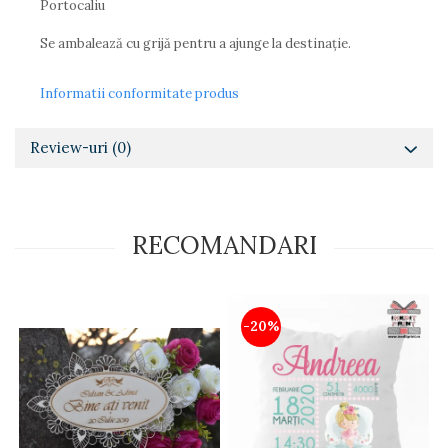
Portocaliu
Diverse
Se ambalează cu grijă pentru a ajunge la destinație.
Toppere Flori
Pachete de toppere
Informatii conformitate produs
Oferte (Cake Toppers)
Oferte (Toppere Flori)
Review-uri
(0)
Pachete Inedite
Stand Prezentare
Oneline (Topper Lateral)
RECOMANDARI
-20%