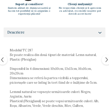
Paste
Suport și consiliere!
Clienți mulțumiți!
Suntem alături de dumneavoastră și
Ne respectăm clienții și îi apreciem
Alte evenimente
facem tot posibilul să vă asigurăm o
cu adevărat, recenziile noastre pot
experiență plăcută!
dovedi acest lucru!
Ilustratii
Nunta
Domnisoara / Domnisor
Descriere
Sporturi
Personaje
Porumbei
Modelul TC 287
Se poate realiza din două tipuri de material: Lemn natural,
Diverse
Plastic (Plexiglas)
Alte limbi
Disponibil în 4 dimensiuni: 10x10cm, 13x13cm, 16x16cm,
Engleza
20x20cm
Maghiara
Dimensiunea se referă la partea vizibilă a topperului,
Spaniola
piciorușele care se înfing în tort fiind de o înălțime de 5cm.
Germana
Lemnul natural se vopsește următoarele culori: Negru,
Italiana
Argintiu, Auriu
Franceza
Plasticul (Plexiglasul) se poate vopsi următoarele culori: Alb,
Roșu, Albastru, Verde, Verde deschis, Mov, Galben,
Slovaca