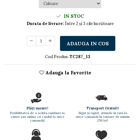
Nastere bebelusi
Diagramă de creștere
Natura si Animalute
Betisoare cakesicles/inghetata
Produse pentru tabara
Jocuri si aplicatii
Geanta tip Sacosa C
Cake Drums
IN STOC
Personaje
Instrumente de scris
Platouri personalizate
Durata de livrare:
Între 2 și 3 zile lucrătoare
Mesaje de dragoste
Etichete autocolante
Outlet-Echipamente
Dragoste (Love)
personalizate
Globuri Personalizate
ADAUGA IN COS
Dragoste + Personalizare
Pachete Cadou
Măști de protecție
Sot/Sotie
Cod Produs:
TC287_13
Plăcuțe mesaje
Plăcuțe ABS
Vrei sa o ceri?
Puzzle
Sepci
Ilustratii
Adauga la Favorite
Tablouri
Evenimente
Botez pentru copii
Valentines Day
8 Martie
Plăți ușoare!
Transport Gratuit!
Ziua Tatalui
Posibilitatea de a achita ramburs la
Sigur și rapid, oriunde în țară la
curier sau online cu cardul la orice
orice comandă în valoare de minim
Ziua Copilului
comandă!
250 lei!
Absolvire
Craciun / An nou