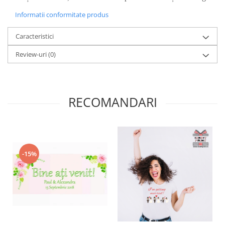
Diverse
Informatii conformitate produs
Toppere Flori
Caracteristici
Pachete de toppere
Review-uri
(0)
Oferte (Cake Toppers)
Oferte (Toppere Flori)
Pachete Inedite
Stand Prezentare
RECOMANDARI
Oneline (Topper Lateral)
-15%