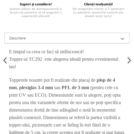
Paste
Suport și consiliere!
Clienți mulțumiți!
Suntem alături de dumneavoastră și
Ne respectăm clienții și îi apreciem
Alte evenimente
facem tot posibilul să vă asigurăm o
cu adevărat, recenziile noastre pot
experiență plăcută!
dovedi acest lucru!
Ilustratii
Nunta
Domnisoara / Domnisor
Descriere
Sporturi
E timpul ca ceea ce faci să strălucească!
Personaje
Topper-ul TC292 este alegerea ideală pentru evenimentul
Porumbei
tau!
Diverse
Alte limbi
Topperele noastre pot fi realizate din placaj de
plop de 4
Engleza
mm
,
plexiglas 3-4 mm
sau
PFL de 3 mm
(pentru cele cu
Maghiara
print UV sau ECO). Dimensiunile sunt la alegere, poți opta
Spaniola
pentru una din variantele oferite de noi sau ne poți specifica
Germana
dimensiunea dorită de tine adăugând o notă în momentul
Italiana
plasării comenzii. Dimensiunea se referă la partea vizibilă a
Franceza
topper-ului, piciorușele care se înfing în tort fiind de o
Slovaca
înălțime de 5 cm, la cerere acestea pot fi realizate și mai lungi.