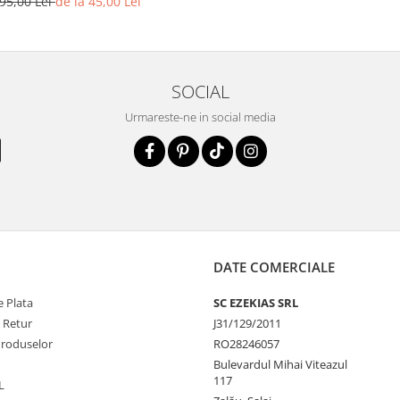
95,00 Lei
de la 45,00 Lei
SOCIAL
Urmareste-ne in social media
DATE COMERCIALE
 Plata
SC EZEKIAS SRL
e Retur
J31/129/2011
Produselor
RO28246057
Bulevardul Mihai Viteazul
117
L