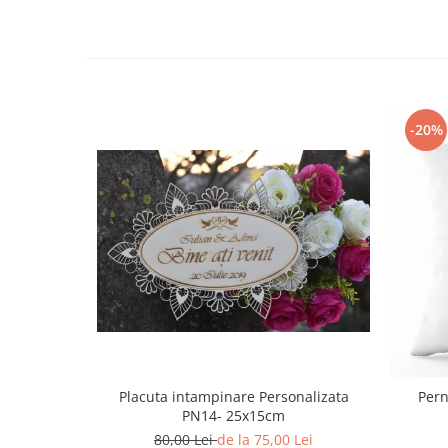
Paste
Alte evenimente
Ilustratii
Nunta
Domnisoara / Domnisor
-20%
Sporturi
Personaje
Porumbei
Diverse
Alte limbi
Engleza
Maghiara
Spaniola
Germana
Italiana
Placuta intampinare Personalizata
Pern
Franceza
PN14- 25x15cm
80,00 Lei
de la 75,00 Lei
Slovaca