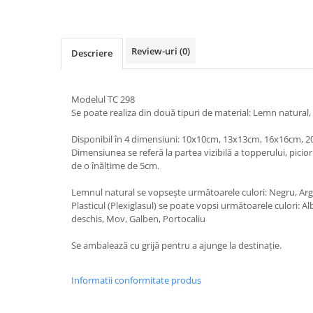
Nastere bebelusi
Diagramă de creștere
Natura si Animalute
Betisoare cakesicles/inghetata
Produse pentru tabara
Jocuri si aplicatii
Geanta tip Sacosa C
Cake Drums
Personaje
Instrumente de scris
Platouri personalizate
Review-uri
(0)
Descriere
Mesaje de dragoste
Etichete autocolante
Outlet-Echipamente personalizate
Dragoste (Love)
Globuri Personalizate
Pachete Cadou
Modelul TC 298
Dragoste + Personalizare
Măști de protecție
Se poate realiza din două tipuri de material: Lemn natural, P
Plăcuțe mesaje
Sot/Sotie
Plăcuțe ABS
Puzzle
Vrei sa o ceri?
Disponibil în 4 dimensiuni: 10x10cm, 13x13cm, 16x16cm, 
Dimensiunea se referă la partea vizibilă a topperului, picioru
Sepci
Ilustratii
Tablouri
de o înălțime de 5cm.
Evenimente
Lemnul natural se vopsește următoarele culori: Negru, Argi
Botez pentru copii
Plasticul (Plexiglasul) se poate vopsi următoarele culori: A
Valentines Day
deschis, Mov, Galben, Portocaliu
8 Martie
Se ambalează cu grijă pentru a ajunge la destinație.
Ziua Tatalui
Ziua Copilului
Informatii conformitate produs
Absolvire
Craciun / An nou