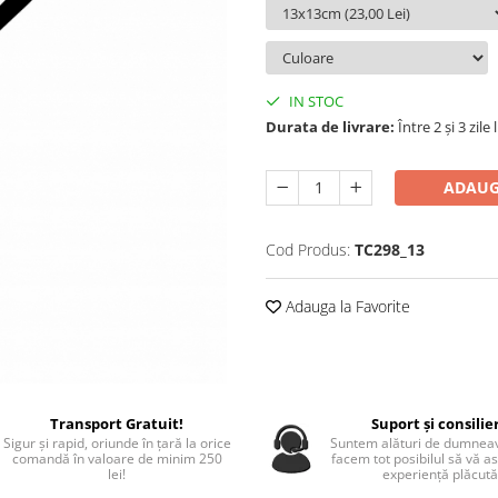
IN STOC
Durata de livrare:
Între 2 și 3 zile
ADAUG
Cod Produs:
TC298_13
Adauga la Favorite
Transport Gratuit!
Suport și consilie
Sigur și rapid, oriunde în țară la orice
Suntem alături de dumneav
comandă în valoare de minim 250
facem tot posibilul să vă a
lei!
experiență plăcută