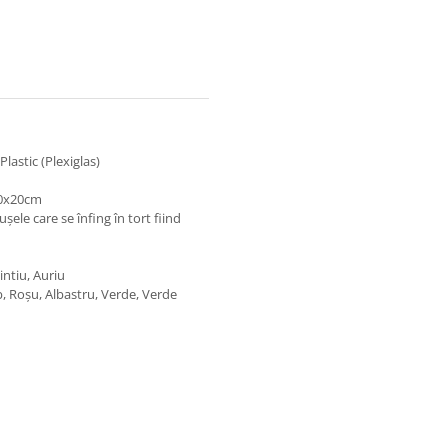
lastic (Plexiglas)
20x20cm
șele care se înfing în tort fiind
ntiu, Auriu
lb, Roșu, Albastru, Verde, Verde