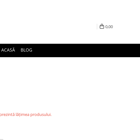
0,00
ACASĂ
BLOG
eprezintă lățimea produsului.