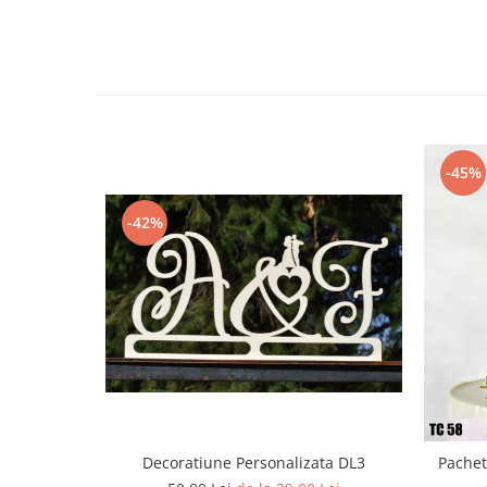
Diverse
Toppere Flori
Pachete de toppere
Oferte (Cake Toppers)
Oferte (Toppere Flori)
-45%
Pachete Inedite
Stand Prezentare
-42%
Oneline (Topper Lateral)
Decoratiune Personalizata DL3
Pachet