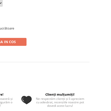
 lucrătoare
A IN COS
re!
Clienți mulțumiți!
oastră și
Ne respectăm clienții și îi apreciem
sigurăm o
cu adevărat, recenziile noastre pot
!
dovedi acest lucru!