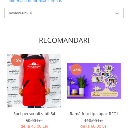
Informatii conformitate produs
Diverse
Review-uri
(0)
Toppere Flori
Pachete de toppere
Oferte (Cake Toppers)
RECOMANDARI
Oferte (Toppere Flori)
Pachete Inedite
Stand Prezentare
-10%
Oneline (Topper Lateral)
-45%
Sort personalizabil S4
Ramă foto tip copac RFC1
50,00 Lei
110,00 Lei
de la 45,00 Lei
de la 60,00 Lei