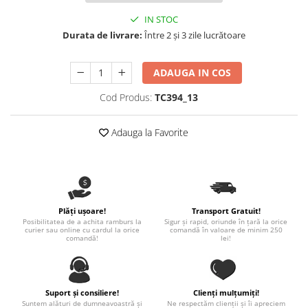
Nastere bebelusi
Diagramă de creștere
Natura si Animalute
Betisoare cakesicles/inghetata
IN STOC
Produse pentru tabara
Jocuri si aplicatii
Geanta tip Sacosa C
Cake Drums
Durata de livrare:
Între 2 și 3 zile lucrătoare
Personaje
Instrumente de scris
Platouri personalizate
Mesaje de dragoste
Etichete autocolante
Outlet-Echipamente personalizate
ADAUGA IN COS
Dragoste (Love)
Globuri Personalizate
Pachete Cadou
Cod Produs:
TC394_13
Dragoste + Personalizare
Măști de protecție
Plăcuțe mesaje
Sot/Sotie
Plăcuțe ABS
Adauga la Favorite
Puzzle
Vrei sa o ceri?
Sepci
Ilustratii
Tablouri
Evenimente
Botez pentru copii
Valentines Day
Plăți ușoare!
Transport Gratuit!
Posibilitatea de a achita ramburs la
Sigur și rapid, oriunde în țară la orice
8 Martie
curier sau online cu cardul la orice
comandă în valoare de minim 250
comandă!
lei!
Ziua Tatalui
Ziua Copilului
Absolvire
Suport și consiliere!
Clienți mulțumiți!
Craciun / An nou
Suntem alături de dumneavoastră și
Ne respectăm clienții și îi apreciem