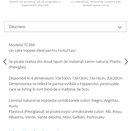
facem tot posibilul să vă asigurăm o
cu adevărat, recenziile noastre pot
Paste
experiență plăcută!
dovedi acest lucru!
Alte evenimente
Ilustratii
Descriere
Nunta
Domnisoara / Domnisor
Sporturi
Modelul TC394
Un cake topper ideal pentru tortul tau!
Personaje
Porumbei
Se poate realiza din două tipuri de material: Lemn natural, Plastic
Diverse
(Plexiglas)
Alte limbi
Disponibil în 4 dimensiuni: 10x10cm, 13x13cm, 16x16cm, 20x20cm
Engleza
Dimensiunea se referă la partea vizibilă a topperului, piciorușele
care se înfing în tort fiind de o înălțime de 5cm.
Maghiara
Spaniola
Lemnul natural se vopsește următoarele culori: Negru, Argintiu,
Auriu
Germana
Plasticul (Plexiglasul) se poate vopsi următoarele culori: Alb, Roșu,
Italiana
Albastru, Verde, Verde deschis, Mov, Galben, Portocaliu
Franceza
Slovaca