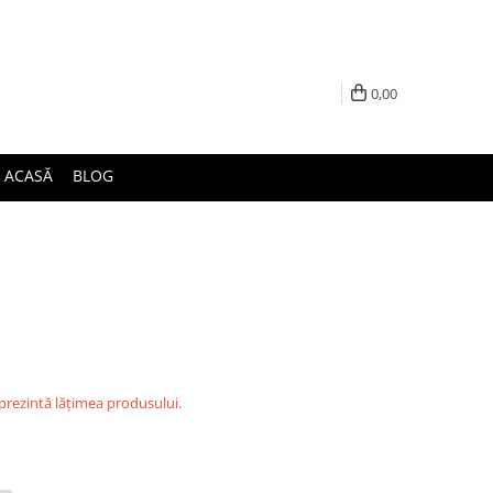
0,00
ACASĂ
BLOG
eprezintă lățimea produsului.