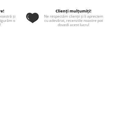
re!
Clienți mulțumiți!
oastră și
Ne respectăm clienții și îi apreciem
sigurăm o
cu adevărat, recenziile noastre pot
!
dovedi acest lucru!