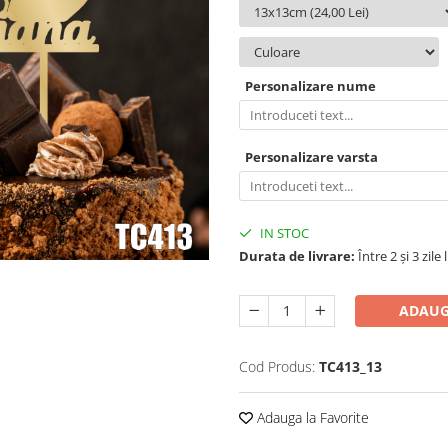
Personalizare nume
Personalizare varsta
IN STOC
Durata de livrare:
Între 2 și 3 zile
ADAUG
Cod Produs:
TC413_13
Adauga la Favorite