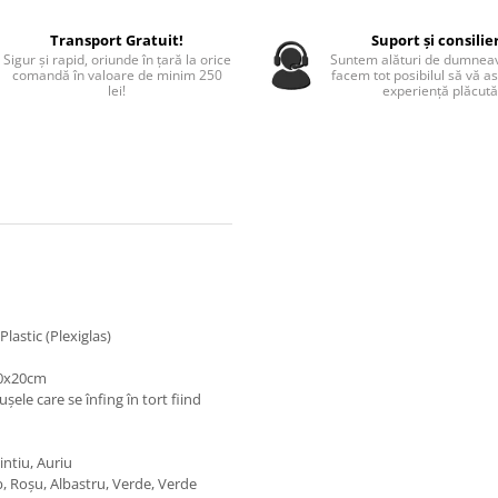
Transport Gratuit!
Suport și consilie
Sigur și rapid, oriunde în țară la orice
Suntem alături de dumneav
comandă în valoare de minim 250
facem tot posibilul să vă a
lei!
experiență plăcută
lastic (Plexiglas)
20x20cm
șele care se înfing în tort fiind
ntiu, Auriu
lb, Roșu, Albastru, Verde, Verde