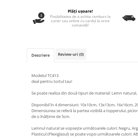
Nastere bebelusi
Diagramă de creștere
Natura si Animalute
Betisoare cakesicles/inghetata
Produse pentru tabara
Plăți ușoare!
Jocuri si aplicatii
Geanta tip Sacosa C
Cake Drums
Posibilitatea de a achita ramburs la
Personaje
curier sau online cu cardul la orice
Instrumente de scris
Platouri personalizate
comandă!
Mesaje de dragoste
Etichete autocolante
Outlet-Echipamente personalizate
Dragoste (Love)
Globuri Personalizate
Pachete Cadou
Dragoste + Personalizare
Măști de protecție
Plăcuțe mesaje
Sot/Sotie
Review-uri
(0)
Descriere
Plăcuțe ABS
Puzzle
Vrei sa o ceri?
Sepci
Ilustratii
Tablouri
Modelul TC413
Evenimente
deal pentru tortul tau!
Botez pentru copii
Se poate realiza din două tipuri de material: Lemn natural, P
Valentines Day
8 Martie
Disponibil în 4 dimensiuni: 10x10cm, 13x13cm, 16x16cm, 
Ziua Tatalui
Dimensiunea se referă la partea vizibilă a topperului, picioru
de o înălțime de 5cm.
Ziua Copilului
Absolvire
Lemnul natural se vopsește următoarele culori: Negru, Argi
Plasticul (Plexiglasul) se poate vopsi următoarele culori: A
Craciun / An nou