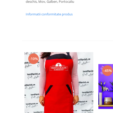
deschis, Mov, Galben, Portocaliu
Paste
Alte evenimente
Informatii conformitate produs
Ilustratii
Nunta
Domnisoara / Domnisor
Sporturi
Personaje
Porumbei
Diverse
-10%
Alte limbi
-45%
Engleza
Maghiara
Spaniola
Germana
Italiana
Franceza
Slovaca