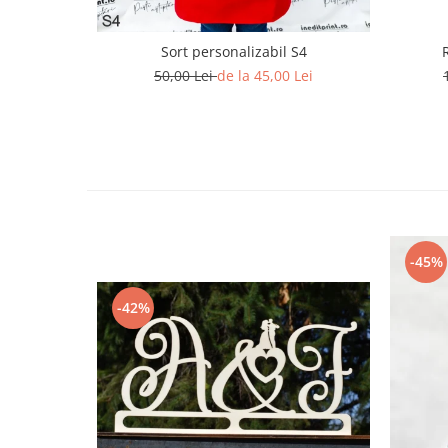
Diverse
Toppere Flori
Sort personalizabil S4
50,00 Lei
de la 45,00 Lei
Pachete de toppere
Oferte (Cake Toppers)
Oferte (Toppere Flori)
Pachete Inedite
Stand Prezentare
Oneline (Topper Lateral)
-45%
-42%