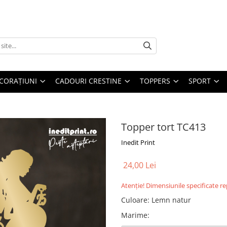
CORAȚIUNI
CADOURI CRESTINE
TOPPERS
SPORT
Topper tort TC413
Inedit Print
24,00 Lei
Atenție! Dimensiunile specificate r
Culoare
:
Lemn natur
Marime
: