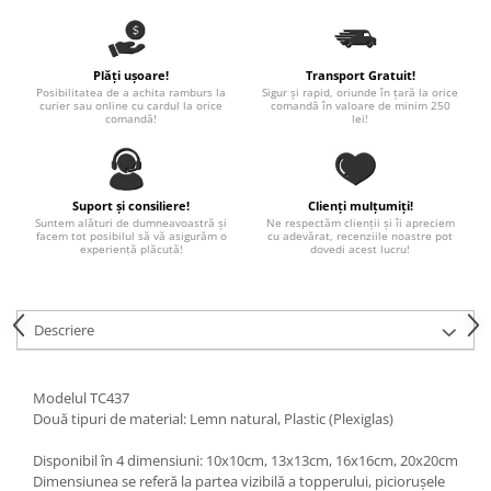
Paste
Alte evenimente
Ilustratii
Plăți ușoare!
Transport Gratuit!
Posibilitatea de a achita ramburs la
Sigur și rapid, oriunde în țară la orice
Nunta
curier sau online cu cardul la orice
comandă în valoare de minim 250
comandă!
lei!
Domnisoara / Domnisor
Sporturi
Personaje
Suport și consiliere!
Clienți mulțumiți!
Porumbei
Suntem alături de dumneavoastră și
Ne respectăm clienții și îi apreciem
facem tot posibilul să vă asigurăm o
cu adevărat, recenziile noastre pot
Diverse
experiență plăcută!
dovedi acest lucru!
Alte limbi
Engleza
Descriere
Maghiara
Spaniola
Germana
Modelul TC437
Două tipuri de material: Lemn natural, Plastic (Plexiglas)
Italiana
Franceza
Disponibil în 4 dimensiuni: 10x10cm, 13x13cm, 16x16cm, 20x20cm
Dimensiunea se referă la partea vizibilă a topperului, piciorușele
Slovaca