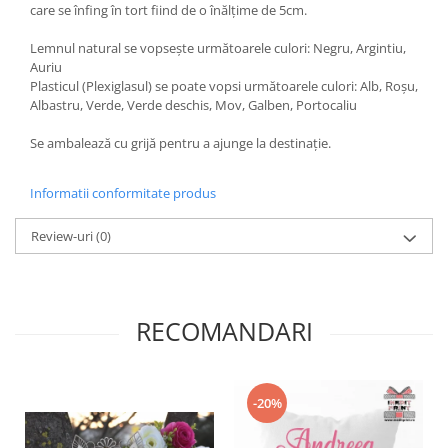
care se înfing în tort fiind de o înălțime de 5cm.
Diverse
Lemnul natural se vopsește următoarele culori: Negru, Argintiu,
Toppere Flori
Auriu
Pachete de toppere
Plasticul (Plexiglasul) se poate vopsi următoarele culori: Alb, Roșu,
Albastru, Verde, Verde deschis, Mov, Galben, Portocaliu
Oferte (Cake Toppers)
Oferte (Toppere Flori)
Se ambalează cu grijă pentru a ajunge la destinație.
Pachete Inedite
Informatii conformitate produs
Stand Prezentare
Oneline (Topper Lateral)
Review-uri
(0)
RECOMANDARI
-20%