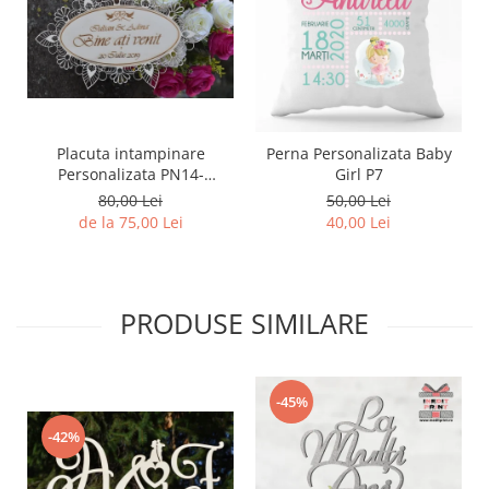
Placuta intampinare
Perna Personalizata Baby
Personalizata PN14-
Girl P7
25x15cm
80,00 Lei
50,00 Lei
de la 75,00 Lei
40,00 Lei
PRODUSE SIMILARE
-45%
-42%