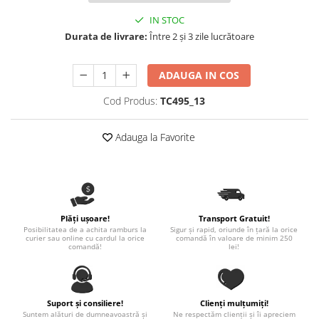
Nastere bebelusi
Diagramă de creștere
Natura si Animalute
Betisoare cakesicles/inghetata
IN STOC
Produse pentru tabara
Jocuri si aplicatii
Geanta tip Sacosa C
Cake Drums
Durata de livrare:
Între 2 și 3 zile lucrătoare
Personaje
Instrumente de scris
Platouri personalizate
Mesaje de dragoste
Etichete autocolante
Outlet-Echipamente personalizate
ADAUGA IN COS
Dragoste (Love)
Globuri Personalizate
Pachete Cadou
Cod Produs:
TC495_13
Dragoste + Personalizare
Măști de protecție
Plăcuțe mesaje
Sot/Sotie
Plăcuțe ABS
Adauga la Favorite
Puzzle
Vrei sa o ceri?
Sepci
Ilustratii
Tablouri
Evenimente
Botez pentru copii
Valentines Day
Plăți ușoare!
Transport Gratuit!
Posibilitatea de a achita ramburs la
Sigur și rapid, oriunde în țară la orice
8 Martie
curier sau online cu cardul la orice
comandă în valoare de minim 250
comandă!
lei!
Ziua Tatalui
Ziua Copilului
Absolvire
Suport și consiliere!
Clienți mulțumiți!
Craciun / An nou
Suntem alături de dumneavoastră și
Ne respectăm clienții și îi apreciem