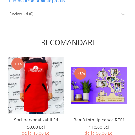
Informatii conformitate produs
Diverse
Review-uri
(0)
Toppere Flori
Pachete de toppere
Oferte (Cake Toppers)
RECOMANDARI
Oferte (Toppere Flori)
Pachete Inedite
Stand Prezentare
-10%
Oneline (Topper Lateral)
-45%
Sort personalizabil S4
Ramă foto tip copac RFC1
50,00 Lei
110,00 Lei
de la 45,00 Lei
de la 60,00 Lei