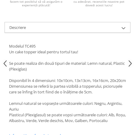
facem tot posibilul să vă asigurăm o
cu adevărat, recenziile noastre pot
Paste
experiență plăcută!
dovedi acest lucru!
Alte evenimente
Ilustratii
Descriere
Nunta
Domnisoara / Domnisor
Sporturi
Modelul TC495
Un cake topper ideal pentru tortul tau!
Personaje
Porumbei
Se poate realiza din două tipuri de material: Lemn natural, Plastic
Diverse
(Plexiglas)
Alte limbi
Disponibil în 4 dimensiuni: 10x10cm, 13x13cm, 16x16cm, 20x20cm
Engleza
Dimensiunea se referă la partea vizibilă a topperului, piciorușele
care se înfing în tort fiind de o înălțime de 5cm.
Maghiara
Spaniola
Lemnul natural se vopsește următoarele culori: Negru, Argintiu,
Auriu
Germana
Plasticul (Plexiglasul) se poate vopsi următoarele culori: Alb, Roșu,
Italiana
Albastru, Verde, Verde deschis, Mov, Galben, Portocaliu
Franceza
Slovaca