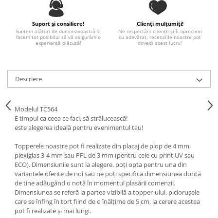
Paste
Alte evenimente
Suport și consiliere!
Clienți mulțumiți!
Suntem alături de dumneavoastră și
Ne respectăm clienții și îi apreciem
Ilustratii
facem tot posibilul să vă asigurăm o
cu adevărat, recenziile noastre pot
experiență plăcută!
dovedi acest lucru!
Nunta
Domnisoara / Domnisor
Sporturi
Descriere
Personaje
Porumbei
Modelul TC564
Diverse
E timpul ca ceea ce faci, să strălucească!
Alte limbi
este alegerea ideală pentru evenimentul tau!
Engleza
Topperele noastre pot fi realizate din placaj de plop de 4 mm,
Maghiara
plexiglas 3-4 mm sau PFL de 3 mm (pentru cele cu print UV sau
Spaniola
ECO). Dimensiunile sunt la alegere, poți opta pentru una din
variantele oferite de noi sau ne poți specifica dimensiunea dorită
Germana
de tine adăugând o notă în momentul plasării comenzii.
Italiana
Dimensiunea se referă la partea vizibilă a topper-ului, piciorușele
care se înfing în tort fiind de o înălțime de 5 cm, la cerere acestea
Franceza
pot fi realizate și mai lungi.
Slovaca