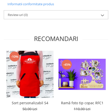
Informatii conformitate produs
Diverse
Toppere Flori
Review-uri
(0)
Pachete de toppere
Oferte (Cake Toppers)
Oferte (Toppere Flori)
RECOMANDARI
Pachete Inedite
Stand Prezentare
Oneline (Topper Lateral)
-10%
-45%
Sort personalizabil S4
Ramă foto tip copac RFC1
50,00 Lei
110,00 Lei