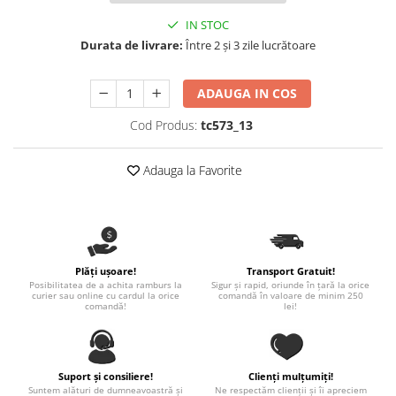
Nastere bebelusi
Diagramă de creștere
Natura si Animalute
Betisoare cakesicles/inghetata
IN STOC
Produse pentru tabara
Jocuri si aplicatii
Geanta tip Sacosa C
Cake Drums
Durata de livrare:
Între 2 și 3 zile lucrătoare
Personaje
Instrumente de scris
Platouri personalizate
Mesaje de dragoste
Etichete autocolante
Outlet-Echipamente personalizate
ADAUGA IN COS
Dragoste (Love)
Globuri Personalizate
Pachete Cadou
Cod Produs:
tc573_13
Dragoste + Personalizare
Măști de protecție
Plăcuțe mesaje
Sot/Sotie
Plăcuțe ABS
Adauga la Favorite
Puzzle
Vrei sa o ceri?
Sepci
Ilustratii
Tablouri
Evenimente
Botez pentru copii
Valentines Day
Plăți ușoare!
Transport Gratuit!
Posibilitatea de a achita ramburs la
Sigur și rapid, oriunde în țară la orice
8 Martie
curier sau online cu cardul la orice
comandă în valoare de minim 250
comandă!
lei!
Ziua Tatalui
Ziua Copilului
Absolvire
Suport și consiliere!
Clienți mulțumiți!
Craciun / An nou
Suntem alături de dumneavoastră și
Ne respectăm clienții și îi apreciem