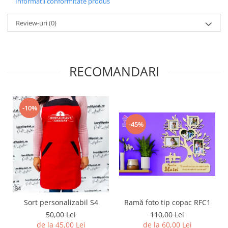
Informatii conformitate produs
Diverse
Review-uri
(0)
Toppere Flori
Pachete de toppere
Oferte (Cake Toppers)
RECOMANDARI
Oferte (Toppere Flori)
Pachete Inedite
Stand Prezentare
-10%
Oneline (Topper Lateral)
-45%
Sort personalizabil S4
Ramă foto tip copac RFC1
50,00 Lei
110,00 Lei
de la 45,00 Lei
de la 60,00 Lei