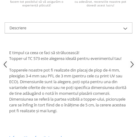
facem tot posibilul să vă asigurăm o
cu adevărat, recenziile noastre pot
Paste
experiență plăcută!
dovedi acest lucru!
Alte evenimente
Ilustratii
Descriere
Nunta
Domnisoara / Domnisor
Sporturi
E timpul ca ceea ce faci să strălucească!
Personaje
Topper-ul TC 573 este alegerea ideală pentru evenimentul tau!
Porumbei
Diverse
Topperele noastre pot fi realizate din placaj de plop de 4 mm,
plexiglas 3-4 mm sau PFL de 3 mm (pentru cele cu print UV sau
Alte limbi
ECO). Dimensiunile sunt la alegere, poți opta pentru una din
Engleza
variantele oferite de noi sau ne poți specifica dimensiunea dorită
de tine adăugând o notă în momentul plasării comenzii.
Maghiara
Dimensiunea se referă la partea vizibilă a topper-ului, piciorușele
Spaniola
care se înfing în tort fiind de o înălțime de 5 cm, la cerere acestea
pot fi realizate și mai lungi.
Germana
Italiana
Franceza
Slovaca