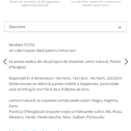
facem tot posibilul să vă asigurăm o
cu adevărat, recenziile noastre pot
Paste
experiență plăcută!
dovedi acest lucru!
Alte evenimente
Ilustratii
Descriere
Nunta
Domnisoara / Domnisor
Sporturi
Modelul TC574
Un cake topper ideal pentru tortul tau!
Personaje
Porumbei
Se poate realiza din două tipuri de material: Lemn natural, Plastic
Diverse
(Plexiglas)
Alte limbi
Disponibil în 4 dimensiuni: 10x10cm, 13x13cm, 16x16cm, 20x20cm
Engleza
Dimensiunea se referă la partea vizibilă a topperului, piciorușele
care se înfing în tort fiind de o înălțime de 5cm.
Maghiara
Spaniola
Lemnul natural se vopsește următoarele culori: Negru, Argintiu,
Auriu
Germana
Plasticul (Plexiglasul) se poate vopsi următoarele culori: Alb, Roșu,
Italiana
Albastru, Verde, Verde deschis, Mov, Galben, Portocaliu
Franceza
Slovaca