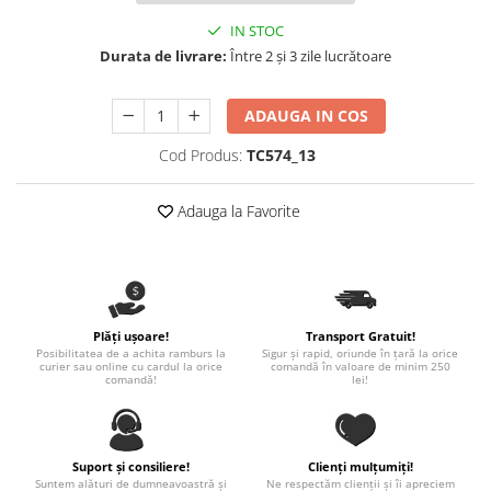
Nastere bebelusi
Diagramă de creștere
Natura si Animalute
Betisoare cakesicles/inghetata
IN STOC
Produse pentru tabara
Jocuri si aplicatii
Geanta tip Sacosa C
Cake Drums
Durata de livrare:
Între 2 și 3 zile lucrătoare
Personaje
Instrumente de scris
Platouri personalizate
Mesaje de dragoste
Etichete autocolante
Outlet-Echipamente personalizate
ADAUGA IN COS
Dragoste (Love)
Globuri Personalizate
Pachete Cadou
Cod Produs:
TC574_13
Dragoste + Personalizare
Măști de protecție
Plăcuțe mesaje
Sot/Sotie
Plăcuțe ABS
Adauga la Favorite
Puzzle
Vrei sa o ceri?
Sepci
Ilustratii
Tablouri
Evenimente
Botez pentru copii
Valentines Day
Plăți ușoare!
Transport Gratuit!
Posibilitatea de a achita ramburs la
Sigur și rapid, oriunde în țară la orice
8 Martie
curier sau online cu cardul la orice
comandă în valoare de minim 250
comandă!
lei!
Ziua Tatalui
Ziua Copilului
Absolvire
Suport și consiliere!
Clienți mulțumiți!
Craciun / An nou
Suntem alături de dumneavoastră și
Ne respectăm clienții și îi apreciem