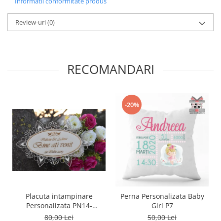
Informatii conformitate produs
Diverse
Review-uri
(0)
Toppere Flori
Pachete de toppere
Oferte (Cake Toppers)
RECOMANDARI
Oferte (Toppere Flori)
Pachete Inedite
Stand Prezentare
-20%
Oneline (Topper Lateral)
Placuta intampinare
Perna Personalizata Baby
Personalizata PN14-
Girl P7
25x15cm
80,00 Lei
50,00 Lei