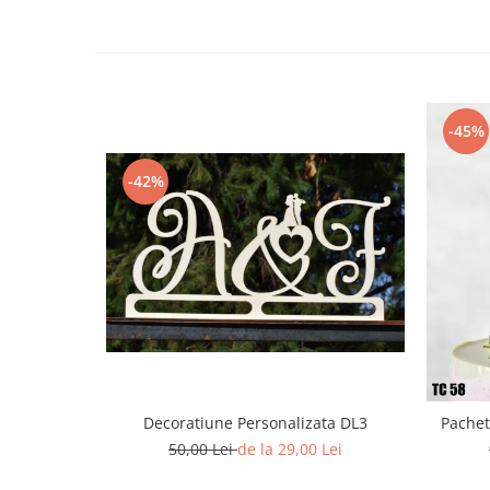
Diverse
Toppere Flori
Pachete de toppere
Oferte (Cake Toppers)
-45%
Oferte (Toppere Flori)
Pachete Inedite
-42%
Stand Prezentare
Oneline (Topper Lateral)
Decoratiune Personalizata DL3
Pachet
50,00 Lei
de la 29,00 Lei