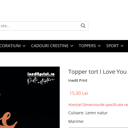
CORAȚIUNI
CADOURI CRESTINE
TOPPERS
SPORT
Topper tort I Love You
Inedit Print
15,00 Lei
Atenție! Dimensiunile specificate r
Culoare
:
Lemn natur
Marime
: