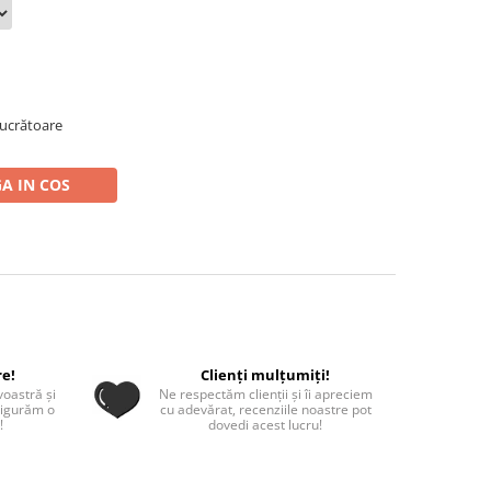
 lucrătoare
A IN COS
re!
Clienți mulțumiți!
oastră și
Ne respectăm clienții și îi apreciem
sigurăm o
cu adevărat, recenziile noastre pot
!
dovedi acest lucru!