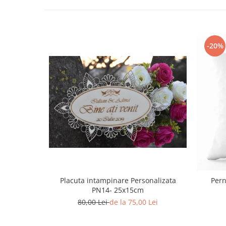
Paste
Alte evenimente
Ilustratii
-20%
Nunta
Domnisoara / Domnisor
Sporturi
Personaje
Porumbei
Diverse
Alte limbi
Engleza
Maghiara
Spaniola
Placuta intampinare Personalizata
Pern
Germana
PN14- 25x15cm
Italiana
80,00 Lei
de la 75,00 Lei
Franceza
Slovaca