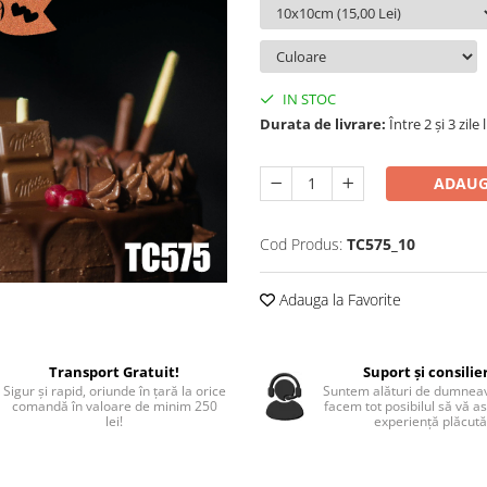
IN STOC
Durata de livrare:
Între 2 și 3 zile
ADAUG
Cod Produs:
TC575_10
Adauga la Favorite
Transport Gratuit!
Suport și consilie
Sigur și rapid, oriunde în țară la orice
Suntem alături de dumneav
comandă în valoare de minim 250
facem tot posibilul să vă a
lei!
experiență plăcută