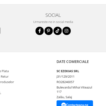
SOCIAL
Urmareste-ne in social media
DATE COMERCIALE
 Plata
SC EZEKIAS SRL
e Retur
J31/129/2011
Produselor
RO28246057
Bulevardul Mihai Viteazul
117
L
Zalău, Salaj
Contacteaza-ne