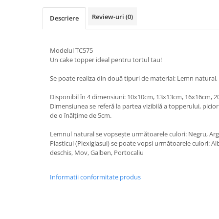
Nastere bebelusi
Diagramă de creștere
Natura si Animalute
Betisoare cakesicles/inghetata
Review-uri
(0)
Produse pentru tabara
Jocuri si aplicatii
Descriere
Geanta tip Sacosa C
Cake Drums
Personaje
Instrumente de scris
Platouri personalizate
Mesaje de dragoste
Etichete autocolante
Outlet-Echipamente personalizate
Modelul TC575
Dragoste (Love)
Un cake topper ideal pentru tortul tau!
Globuri Personalizate
Pachete Cadou
Dragoste + Personalizare
Măști de protecție
Se poate realiza din două tipuri de material: Lemn natural, P
Plăcuțe mesaje
Sot/Sotie
Plăcuțe ABS
Puzzle
Vrei sa o ceri?
Disponibil în 4 dimensiuni: 10x10cm, 13x13cm, 16x16cm, 
Dimensiunea se referă la partea vizibilă a topperului, picioru
Sepci
Ilustratii
Tablouri
de o înălțime de 5cm.
Evenimente
Lemnul natural se vopsește următoarele culori: Negru, Argi
Botez pentru copii
Plasticul (Plexiglasul) se poate vopsi următoarele culori: A
Valentines Day
deschis, Mov, Galben, Portocaliu
8 Martie
Ziua Tatalui
Informatii conformitate produs
Ziua Copilului
Absolvire
Craciun / An nou