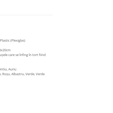
lastic (Plexiglas)
20x20cm
șele care se înfing în tort fiind
ntiu, Auriu
lb, Roșu, Albastru, Verde, Verde