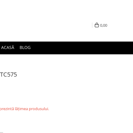
0,00
ACASĂ
BLOG
 TC575
eprezintă lățimea produsului.