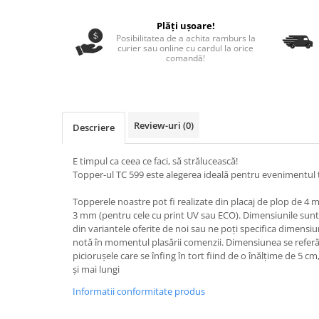
Nastere bebelusi
Diagramă de creștere
Natura si Animalute
Betisoare cakesicles/inghetata
Produse pentru tabara
Plăți ușoare!
Jocuri si aplicatii
Geanta tip Sacosa C
Cake Drums
Posibilitatea de a achita ramburs la
Personaje
curier sau online cu cardul la orice
Instrumente de scris
Platouri personalizate
comandă!
Mesaje de dragoste
Etichete autocolante
Outlet-Echipamente personalizate
Dragoste (Love)
Globuri Personalizate
Pachete Cadou
Dragoste + Personalizare
Măști de protecție
Plăcuțe mesaje
Sot/Sotie
Review-uri
(0)
Descriere
Plăcuțe ABS
Puzzle
Vrei sa o ceri?
Sepci
Ilustratii
Tablouri
E timpul ca ceea ce faci, să strălucească!
Topper-ul TC 599 este alegerea ideală pentru evenimentul 
Evenimente
Botez pentru copii
Topperele noastre pot fi realizate din placaj de plop de 4
3 mm (pentru cele cu print UV sau ECO). Dimensiunile sunt 
Valentines Day
din variantele oferite de noi sau ne poți specifica dimens
8 Martie
notă în momentul plasării comenzii. Dimensiunea se referă l
Ziua Tatalui
piciorușele care se înfing în tort fiind de o înălțime de 5 cm,
și mai lungi
Ziua Copilului
Informatii conformitate produs
Absolvire
Craciun / An nou