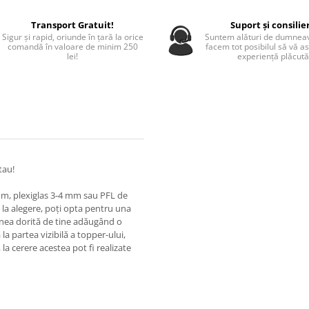
Transport Gratuit!
Suport și consilie
Sigur și rapid, oriunde în țară la orice
Suntem alături de dumneav
comandă în valoare de minim 250
facem tot posibilul să vă a
lei!
experiență plăcută
tau!
 mm, plexiglas 3-4 mm sau PFL de
la alegere, poți opta pentru una
iunea dorită de tine adăugând o
a partea vizibilă a topper-ului,
 la cerere acestea pot fi realizate