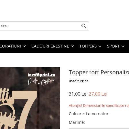
CORAȚIUNI
CADOURI CRESTINE
TOPPERS
SPORT
Topper tort Personaliz
Inedit Print
31,00 Lei
27,00 Lei
Atenție! Dimensiunile specificate r
Culoare
:
Lemn natur
Marime
: