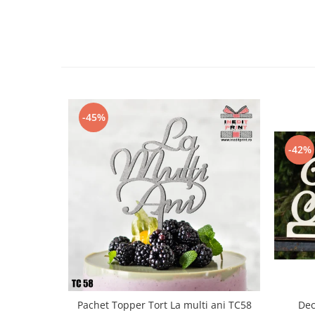
Diverse
Toppere Flori
Pachete de toppere
Oferte (Cake Toppers)
Oferte (Toppere Flori)
Pachete Inedite
-45%
Stand Prezentare
-42%
Oneline (Topper Lateral)
Pachet Topper Tort La multi ani TC58
Dec