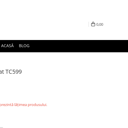
0,00
ACASĂ
BLOG
at TC599
eprezintă lățimea produsului.