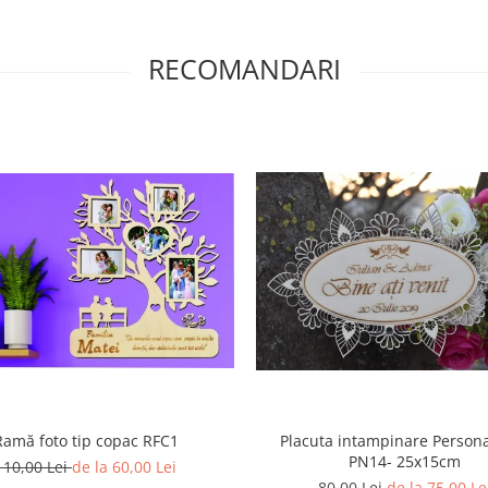
RECOMANDARI
Ramă foto tip copac RFC1
Placuta intampinare Persona
PN14- 25x15cm
110,00 Lei
de la 60,00 Lei
80,00 Lei
de la 75,00 Le