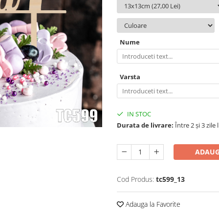
Nume
Varsta
IN STOC
Durata de livrare:
Între 2 și 3 zile
ADAUG
Cod Produs:
tc599_13
Adauga la Favorite