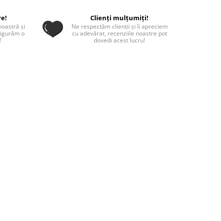
re!
Clienți mulțumiți!
oastră și
Ne respectăm clienții și îi apreciem
sigurăm o
cu adevărat, recenziile noastre pot
!
dovedi acest lucru!