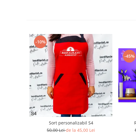
Paste
Alte evenimente
Ilustratii
Nunta
Domnisoara / Domnisor
-10%
Sporturi
Personaje
-45%
Porumbei
Diverse
Alte limbi
Engleza
Maghiara
Spaniola
Germana
Italiana
Sort personalizabil S4
Franceza
50,00 Lei
de la 45,00 Lei
Slovaca