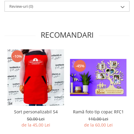
Diverse
Review-uri
(0)
Toppere Flori
Pachete de toppere
RECOMANDARI
Oferte (Cake Toppers)
Oferte (Toppere Flori)
Pachete Inedite
-10%
Stand Prezentare
-45%
Oneline (Topper Lateral)
Sort personalizabil S4
Ramă foto tip copac RFC1
50,00 Lei
110,00 Lei
de la 45,00 Lei
de la 60,00 Lei