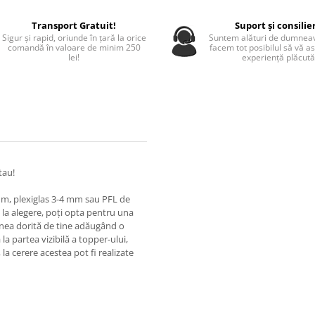
Transport Gratuit!
Suport și consilie
Sigur și rapid, oriunde în țară la orice
Suntem alături de dumneav
comandă în valoare de minim 250
facem tot posibilul să vă a
lei!
experiență plăcută
tau!
 mm, plexiglas 3-4 mm sau PFL de
la alegere, poți opta pentru una
iunea dorită de tine adăugând o
a partea vizibilă a topper-ului,
 la cerere acestea pot fi realizate