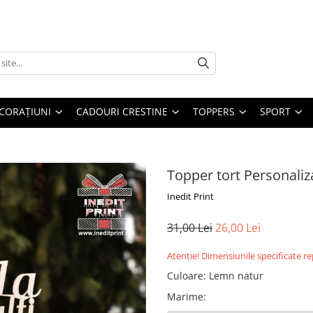
CORAȚIUNI
CADOURI CRESTINE
TOPPERS
SPORT
Topper tort Personaliz
Inedit Print
31,00 Lei
26,00 Lei
Atenție! Dimensiunile specificate r
Culoare
:
Lemn natur
Marime
: