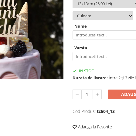
Nume
Varsta
IN STOC
Durata de livrare:
Între 2 și 3 zile
ADAUG
Cod Produs:
tc604_13
Adauga la Favorite