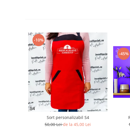
Paste
Alte evenimente
Ilustratii
Nunta
Domnisoara / Domnisor
-10%
Sporturi
Personaje
-45%
Porumbei
Diverse
Alte limbi
Engleza
Maghiara
Spaniola
Germana
Italiana
Sort personalizabil S4
Franceza
50,00 Lei
de la 45,00 Lei
Slovaca