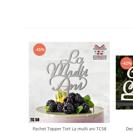
Diverse
Toppere Flori
Pachete de toppere
Oferte (Cake Toppers)
Oferte (Toppere Flori)
Pachete Inedite
-45%
Stand Prezentare
-42%
Oneline (Topper Lateral)
Pachet Topper Tort La multi ani TC58
Dec