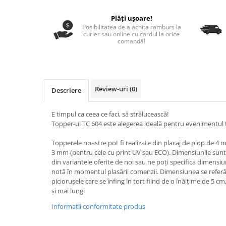
Nastere bebelusi
Diagramă de creștere
Natura si Animalute
Betisoare cakesicles/inghetata
Produse pentru tabara
Plăți ușoare!
Jocuri si aplicatii
Geanta tip Sacosa C
Cake Drums
Posibilitatea de a achita ramburs la
Personaje
curier sau online cu cardul la orice
Instrumente de scris
Platouri personalizate
comandă!
Mesaje de dragoste
Etichete autocolante
Outlet-Echipamente personalizate
Dragoste (Love)
Globuri Personalizate
Pachete Cadou
Dragoste + Personalizare
Măști de protecție
Plăcuțe mesaje
Sot/Sotie
Review-uri
(0)
Descriere
Plăcuțe ABS
Puzzle
Vrei sa o ceri?
Sepci
Ilustratii
Tablouri
E timpul ca ceea ce faci, să strălucească!
Topper-ul TC 604 este alegerea ideală pentru evenimentul 
Evenimente
Botez pentru copii
Topperele noastre pot fi realizate din placaj de plop de 4
3 mm (pentru cele cu print UV sau ECO). Dimensiunile sunt 
Valentines Day
din variantele oferite de noi sau ne poți specifica dimens
8 Martie
notă în momentul plasării comenzii. Dimensiunea se referă l
Ziua Tatalui
piciorușele care se înfing în tort fiind de o înălțime de 5 cm,
și mai lungi
Ziua Copilului
Informatii conformitate produs
Absolvire
Craciun / An nou