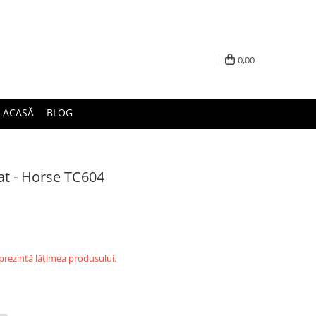
0,00
ACASĂ
BLOG
at - Horse TC604
eprezintă lățimea produsului.