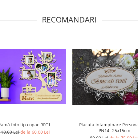
RECOMANDARI
Ramă foto tip copac RFC1
Placuta intampinare Persona
PN14- 25x15cm
110,00 Lei
de la 60,00 Lei
80,00 Lei
de la 75,00 Le