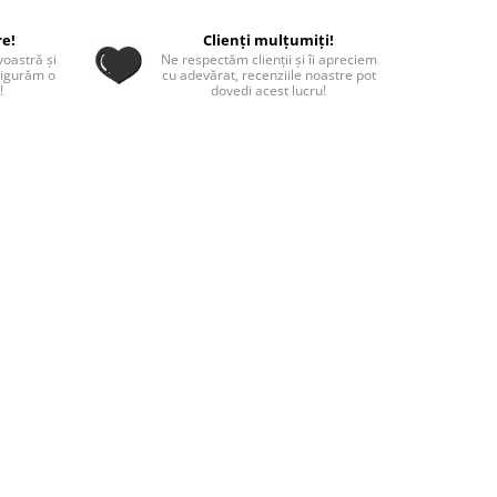
re!
Clienți mulțumiți!
oastră și
Ne respectăm clienții și îi apreciem
sigurăm o
cu adevărat, recenziile noastre pot
!
dovedi acest lucru!