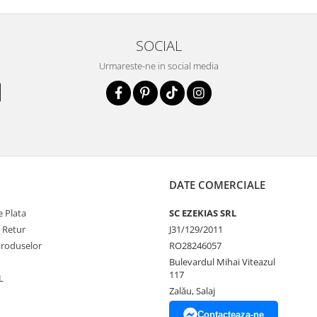
SOCIAL
Urmareste-ne in social media
DATE COMERCIALE
 Plata
SC EZEKIAS SRL
e Retur
J31/129/2011
Produselor
RO28246057
Bulevardul Mihai Viteazul
117
L
Zalău, Salaj
Contacteaza-ne