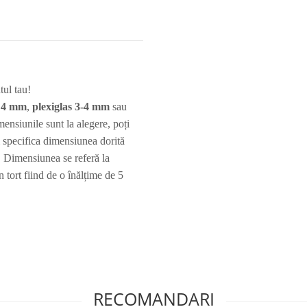
tul tau!
e 4 mm
,
plexiglas 3-4 mm
sau
nsiunile sunt la alegere, poți
i specifica dimensiunea dorită
 Dimensiunea se referă la
n tort fiind de o înălțime de 5
RECOMANDARI