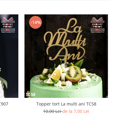
-14%
C907
Topper tort La multi ani TC58
Topper To
10,00 Lei
de la 7,00 Lei