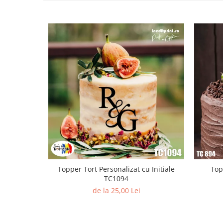
Diverse
Toppere Flori
Pachete de toppere
Oferte (Cake Toppers)
Oferte (Toppere Flori)
Pachete Inedite
Stand Prezentare
Oneline (Topper Lateral)
Topper Tort Personalizat cu Initiale
Top
TC1094
de la 25,00 Lei