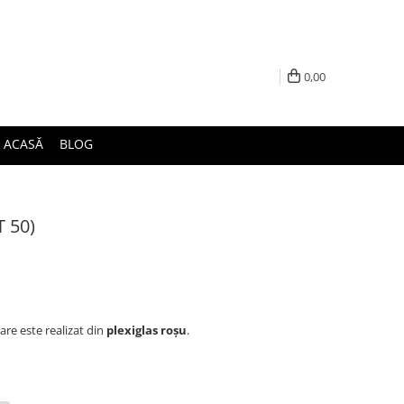
0,00
ACASĂ
BLOG
T 50)
are este realizat din
plexiglas roșu
.