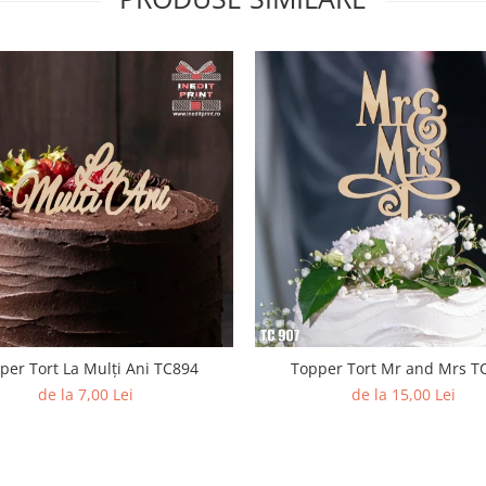
per Tort La Mulți Ani TC894
Topper Tort Mr and Mrs T
de la 7,00 Lei
de la 15,00 Lei