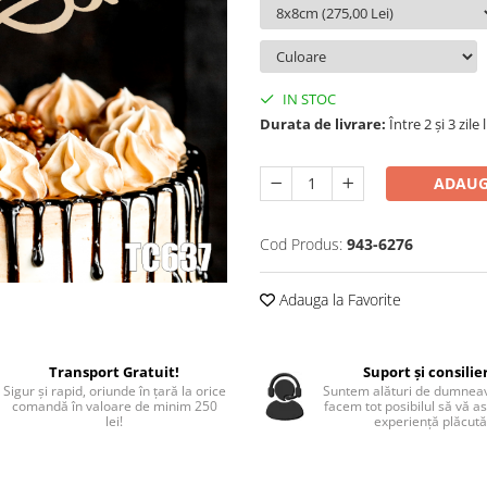
IN STOC
Durata de livrare:
Între 2 și 3 zile
ADAUG
Cod Produs:
943-6276
Adauga la Favorite
Transport Gratuit!
Suport și consilie
Sigur și rapid, oriunde în țară la orice
Suntem alături de dumneav
comandă în valoare de minim 250
facem tot posibilul să vă a
lei!
experiență plăcută