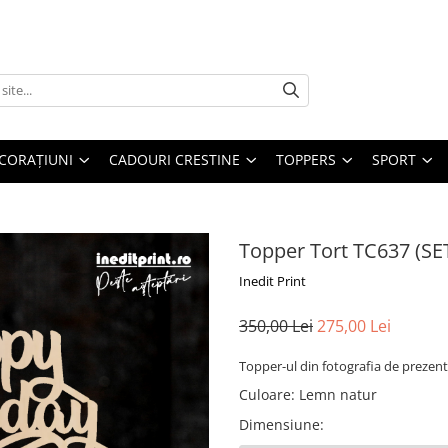
CORAȚIUNI
CADOURI CRESTINE
TOPPERS
SPORT
Topper Tort TC637 (SE
Inedit Print
350,00 Lei
275,00 Lei
Topper-ul din fotografia de prezent
Culoare
:
Lemn natur
Dimensiune
: