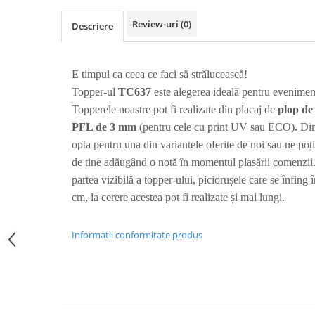
Nastere bebelusi
Diagramă de creștere
Natura si Animalute
Betisoare cakesicles/inghetata
Review-uri
(0)
Produse pentru tabara
Jocuri si aplicatii
Descriere
Geanta tip Sacosa C
Cake Drums
Personaje
Instrumente de scris
Platouri personalizate
Mesaje de dragoste
Etichete autocolante
Outlet-Echipamente personalizate
E timpul ca ceea ce faci să strălucească!
Dragoste (Love)
Globuri Personalizate
Topper-ul
TC
637
este alegerea ideală pentru evenimen
Pachete Cadou
Dragoste + Personalizare
Topperele noastre pot fi realizate din placaj de
plop d
Măști de protecție
Plăcuțe mesaje
Sot/Sotie
PFL de 3 mm
(pentru cele cu print UV sau ECO). Dime
Plăcuțe ABS
Puzzle
Vrei sa o ceri?
opta pentru una din variantele oferite de noi sau ne poț
Sepci
Ilustratii
Tablouri
de tine adăugând o notă în momentul plasării comenzii.
Evenimente
partea vizibilă a topper-ului, piciorușele care se înfing î
Botez pentru copii
cm, la cerere acestea pot fi realizate și mai lungi.
Valentines Day
8 Martie
Informatii conformitate produs
Ziua Tatalui
Ziua Copilului
Absolvire
Craciun / An nou