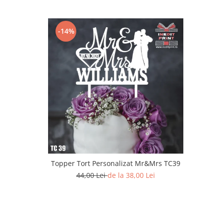
Paste
Alte evenimente
-14%
Ilustratii
Nunta
Domnisoara / Domnisor
Sporturi
Personaje
Porumbei
Diverse
Alte limbi
Engleza
Maghiara
Topper Tort Personalizat Mr&Mrs TC39
Spaniola
44,00 Lei
de la 38,00 Lei
Germana
Italiana
Franceza
Slovaca