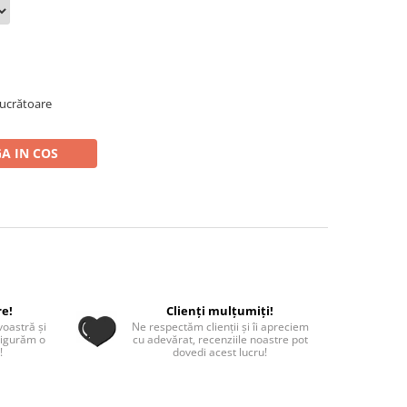
 lucrătoare
A IN COS
re!
Clienți mulțumiți!
oastră și
Ne respectăm clienții și îi apreciem
sigurăm o
cu adevărat, recenziile noastre pot
!
dovedi acest lucru!