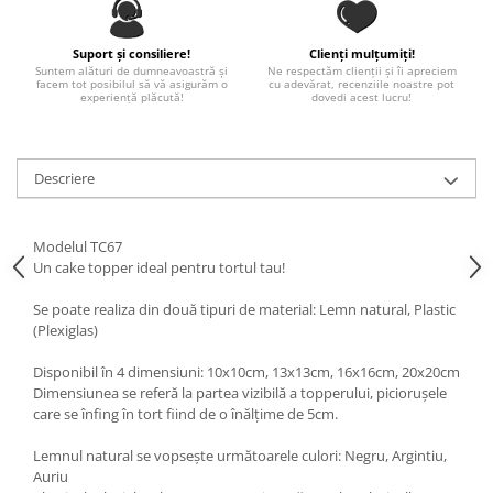
Paste
Alte evenimente
Suport și consiliere!
Clienți mulțumiți!
Suntem alături de dumneavoastră și
Ne respectăm clienții și îi apreciem
Ilustratii
facem tot posibilul să vă asigurăm o
cu adevărat, recenziile noastre pot
experiență plăcută!
dovedi acest lucru!
Nunta
Domnisoara / Domnisor
Sporturi
Descriere
Personaje
Porumbei
Modelul TC67
Diverse
Un cake topper ideal pentru tortul tau!
Alte limbi
Se poate realiza din două tipuri de material: Lemn natural, Plastic
Engleza
(Plexiglas)
Maghiara
Spaniola
Disponibil în 4 dimensiuni: 10x10cm, 13x13cm, 16x16cm, 20x20cm
Dimensiunea se referă la partea vizibilă a topperului, piciorușele
Germana
care se înfing în tort fiind de o înălțime de 5cm.
Italiana
Lemnul natural se vopsește următoarele culori: Negru, Argintiu,
Franceza
Auriu
Slovaca