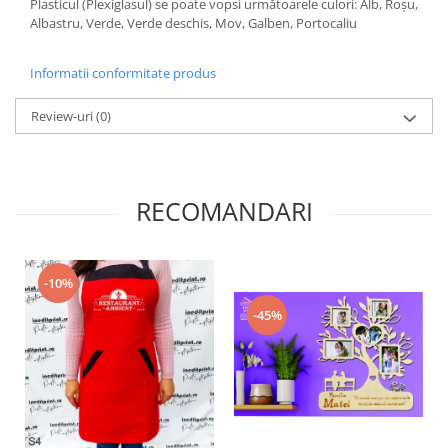
Plasticul (Plexiglasul) se poate vopsi următoarele culori: Alb, Roșu,
Diverse
Albastru, Verde, Verde deschis, Mov, Galben, Portocaliu
Toppere Flori
Informatii conformitate produs
Pachete de toppere
Oferte (Cake Toppers)
Review-uri
(0)
Oferte (Toppere Flori)
Pachete Inedite
Stand Prezentare
RECOMANDARI
Oneline (Topper Lateral)
-10%
-45%