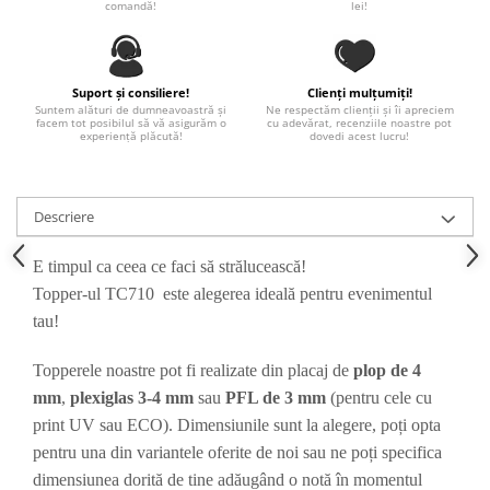
comandă!
lei!
Paste
Alte evenimente
Ilustratii
Suport și consiliere!
Clienți mulțumiți!
Nunta
Suntem alături de dumneavoastră și
Ne respectăm clienții și îi apreciem
facem tot posibilul să vă asigurăm o
cu adevărat, recenziile noastre pot
Domnisoara / Domnisor
experiență plăcută!
dovedi acest lucru!
Sporturi
Personaje
Descriere
Porumbei
Diverse
E timpul ca ceea ce faci să strălucească!
Alte limbi
Topper-ul TC710 este alegerea ideală pentru evenimentul
Engleza
tau!
Maghiara
Spaniola
Topperele noastre pot fi realizate din placaj de
plop de 4
Germana
mm
,
plexiglas 3-4 mm
sau
PFL de 3 mm
(pentru cele cu
Italiana
print UV sau ECO). Dimensiunile sunt la alegere, poți opta
pentru una din variantele oferite de noi sau ne poți specifica
Franceza
dimensiunea dorită de tine adăugând o notă în momentul
Slovaca