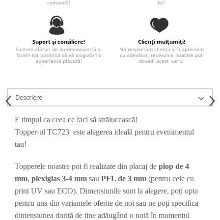
comandă!
lei!
Paste
Alte evenimente
Ilustratii
Suport și consiliere!
Clienți mulțumiți!
Nunta
Suntem alături de dumneavoastră și
Ne respectăm clienții și îi apreciem
facem tot posibilul să vă asigurăm o
cu adevărat, recenziile noastre pot
Domnisoara / Domnisor
experiență plăcută!
dovedi acest lucru!
Sporturi
Personaje
Descriere
Porumbei
Diverse
E timpul ca ceea ce faci să strălucească!
Alte limbi
Topper-ul TC723 este alegerea ideală pentru evenimentul
Engleza
tau!
Maghiara
Spaniola
Topperele noastre pot fi realizate din placaj de
plop de 4
Germana
mm
,
plexiglas 3-4 mm
sau
PFL de 3 mm
(pentru cele cu
Italiana
print UV sau ECO). Dimensiunile sunt la alegere, poți opta
pentru una din variantele oferite de noi sau ne poți specifica
Franceza
dimensiunea dorită de tine adăugând o notă în momentul
Slovaca