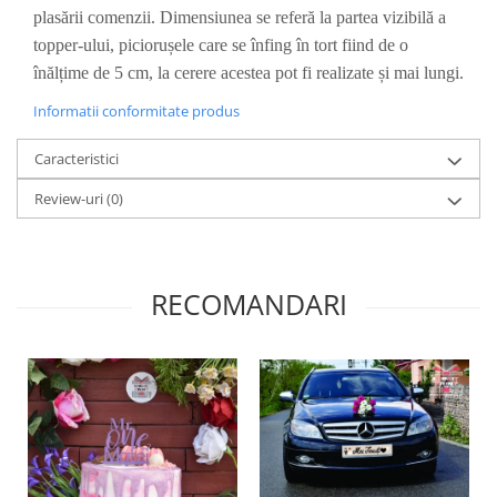
plasării comenzii. Dimensiunea se referă la partea vizibilă a
Diverse
topper-ului, piciorușele care se înfing în tort fiind de o
Toppere Flori
înălțime de 5 cm, la cerere acestea pot fi realizate și mai lungi.
Pachete de toppere
Informatii conformitate produs
Oferte (Cake Toppers)
Oferte (Toppere Flori)
Caracteristici
Pachete Inedite
Review-uri
(0)
Stand Prezentare
Oneline (Topper Lateral)
RECOMANDARI