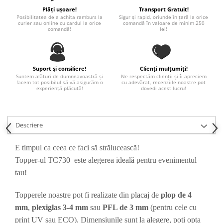
Paste
Plăți ușoare!
Transport Gratuit!
Posibilitatea de a achita ramburs la
Sigur și rapid, oriunde în țară la orice
Alte evenimente
curier sau online cu cardul la orice
comandă în valoare de minim 250
comandă!
lei!
Ilustratii
Nunta
Domnisoara / Domnisor
Suport și consiliere!
Clienți mulțumiți!
Sporturi
Suntem alături de dumneavoastră și
Ne respectăm clienții și îi apreciem
facem tot posibilul să vă asigurăm o
cu adevărat, recenziile noastre pot
Personaje
experiență plăcută!
dovedi acest lucru!
Porumbei
Diverse
Descriere
Alte limbi
Engleza
E timpul ca ceea ce faci să strălucească!
Maghiara
Topper-ul TC730 este alegerea ideală pentru evenimentul
Spaniola
tau!
Germana
Italiana
Topperele noastre pot fi realizate din placaj de
plop de 4
Franceza
mm
,
plexiglas 3-4 mm
sau
PFL de 3 mm
(pentru cele cu
Slovaca
print UV sau ECO). Dimensiunile sunt la alegere, poți opta