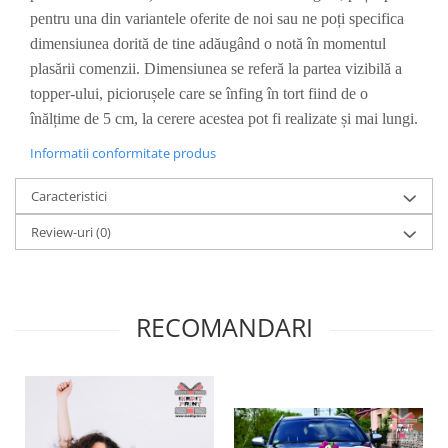
Diverse
pentru una din variantele oferite de noi sau ne poți specifica
dimensiunea dorită de tine adăugând o notă în momentul
Toppere Flori
plasării comenzii. Dimensiunea se referă la partea vizibilă a
Pachete de toppere
topper-ului, piciorușele care se înfing în tort fiind de o
Oferte (Cake Toppers)
înălțime de 5 cm, la cerere acestea pot fi realizate și mai lungi.
Oferte (Toppere Flori)
Informatii conformitate produs
Pachete Inedite
Stand Prezentare
Caracteristici
Oneline (Topper Lateral)
Review-uri
(0)
RECOMANDARI