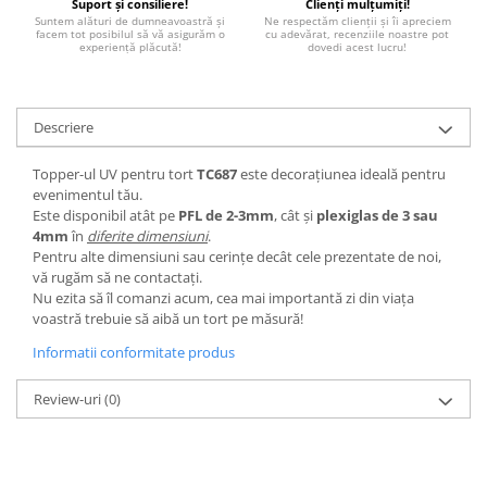
Suport și consiliere!
Clienți mulțumiți!
Paste
Suntem alături de dumneavoastră și
Ne respectăm clienții și îi apreciem
facem tot posibilul să vă asigurăm o
cu adevărat, recenziile noastre pot
Alte evenimente
experiență plăcută!
dovedi acest lucru!
Ilustratii
Nunta
Descriere
Domnisoara / Domnisor
Sporturi
Topper-ul UV pentru tort
TC687
este decorațiunea ideală pentru
Personaje
evenimentul tău.
Este disponibil atât pe
PFL de 2-3mm
, cât și
plexiglas
de 3 sau
Porumbei
4mm
în
diferite dimensiuni
.
Diverse
Pentru alte dimensiuni sau cerințe decât cele prezentate de noi,
Alte limbi
vă rugăm să ne contactați.
Nu ezita să îl comanzi acum, cea mai importantă zi din viața
Engleza
voastră trebuie să aibă un tort pe măsură!
Maghiara
Informatii conformitate produs
Spaniola
Germana
Review-uri
(0)
Italiana
Franceza
Slovaca