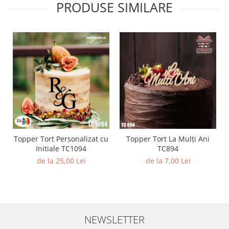
PRODUSE SIMILARE
Diverse
Toppere Flori
Pachete de toppere
Oferte (Cake Toppers)
Oferte (Toppere Flori)
Pachete Inedite
Stand Prezentare
Oneline (Topper Lateral)
Topper Tort Personalizat cu
Topper Tort La Mulți Ani
Initiale TC1094
TC894
de la 25,00 Lei
de la 7,00 Lei
NEWSLETTER