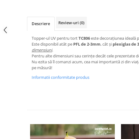
Nastere bebelusi
Diagramă de creștere
Natura si Animalute
Betisoare cakesicles/inghetata
Produse pentru tabara
Jocuri si aplicatii
Geanta tip Sacosa C
Cake Drums
Personaje
Instrumente de scris
Platouri personalizate
Review-uri
(0)
Descriere
Mesaje de dragoste
Etichete autocolante
Outlet-Echipamente personalizate
Dragoste (Love)
Topper-ul UV pentru tort
TC806
este decorațiunea ideală 
Globuri Personalizate
Pachete Cadou
Este disponibil atât pe
PFL de 2-3mm
, cât și
plexiglas
de 
Dragoste + Personalizare
Măști de protecție
dimensiuni
.
Plăcuțe mesaje
Sot/Sotie
Pentru alte dimensiuni sau cerințe decât cele prezentate d
Plăcuțe ABS
Puzzle
Vrei sa o ceri?
Nu ezita să îl comanzi acum, cea mai importantă zi din viaț
pe măsură!
Sepci
Ilustratii
Tablouri
Informatii conformitate produs
Evenimente
Botez pentru copii
Valentines Day
8 Martie
Ziua Tatalui
Ziua Copilului
Absolvire
Craciun / An nou