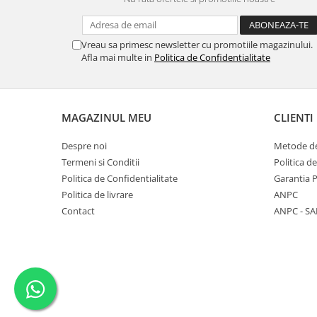
Diverse
Toppere Flori
Vreau sa primesc newsletter cu promotiile magazinului.
Pachete de toppere
Afla mai multe in
Politica de Confidentialitate
Oferte (Cake Toppers)
Oferte (Toppere Flori)
Pachete Inedite
MAGAZINUL MEU
CLIENTI
Stand Prezentare
Despre noi
Metode de
Oneline (Topper Lateral)
Termeni si Conditii
Politica d
Politica de Confidentialitate
Garantia 
Politica de livrare
ANPC
Contact
ANPC - SA