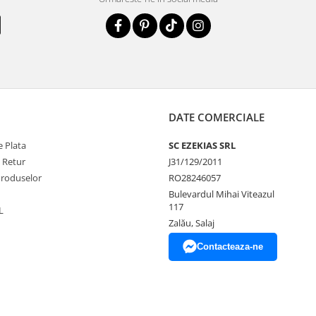
DATE COMERCIALE
 Plata
SC EZEKIAS SRL
e Retur
J31/129/2011
Produselor
RO28246057
Bulevardul Mihai Viteazul
117
L
Zalău, Salaj
Contacteaza-ne