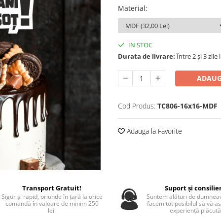
Material
:
IN STOC
Durata de livrare:
Între 2 și 3 zile
ADAUG
Cod Produs:
TC806-16x16-MDF
Adauga la Favorite
Transport Gratuit!
Suport și consilie
Sigur și rapid, oriunde în țară la orice
Suntem alături de dumneav
comandă în valoare de minim 250
facem tot posibilul să vă a
lei!
experiență plăcută