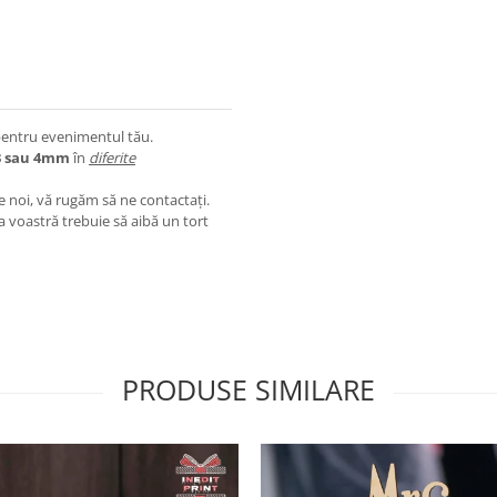
pentru evenimentul tău.
3 sau 4mm
în
diferite
e noi, vă rugăm să ne contactați.
a voastră trebuie să aibă un tort
PRODUSE SIMILARE