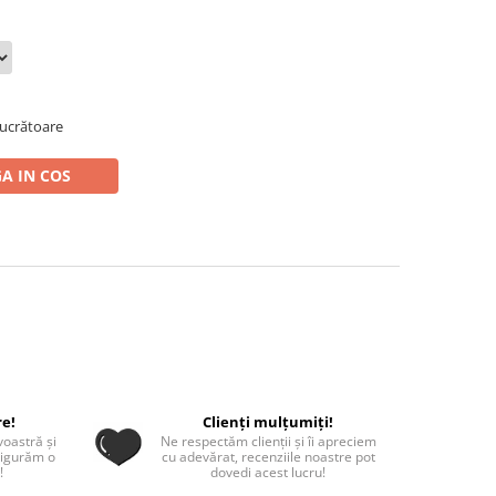
 lucrătoare
A IN COS
re!
Clienți mulțumiți!
oastră și
Ne respectăm clienții și îi apreciem
sigurăm o
cu adevărat, recenziile noastre pot
!
dovedi acest lucru!