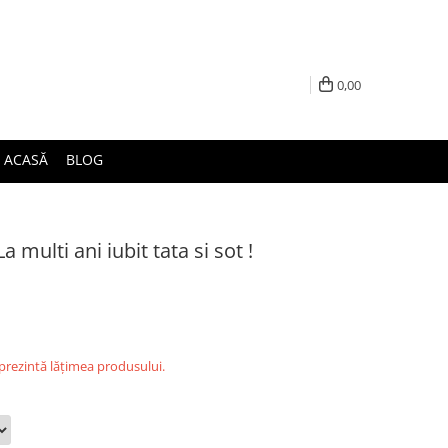
0,00
ACASĂ
BLOG
 multi ani iubit tata si sot !
eprezintă lățimea produsului.