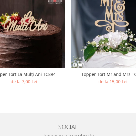
per Tort La Mulți Ani TC894
Topper Tort Mr and Mrs T
de la 7,00 Lei
de la 15,00 Lei
SOCIAL
Urmareste-ne in social media