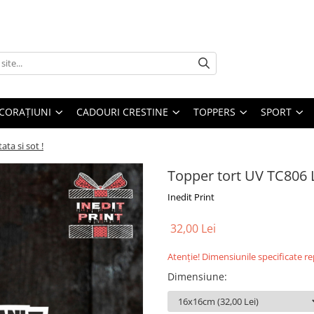
CORAȚIUNI
CADOURI CRESTINE
TOPPERS
SPORT
ata si sot !
Topper tort UV TC806 La
Inedit Print
32,00 Lei
Atenție! Dimensiunile specificate r
Dimensiune
: