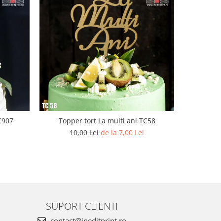
C907
Topper tort La multi ani TC58
Topper To
10,00 Lei
de la 7,00 Lei
SUPORT CLIENTI
contact@ineditprint.ro