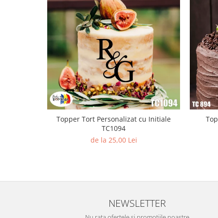
Paste
Alte evenimente
Ilustratii
Nunta
Domnisoara / Domnisor
Sporturi
Personaje
Porumbei
Diverse
Topper Tort Personalizat cu Initiale
Top
Alte limbi
TC1094
Engleza
de la 25,00 Lei
Maghiara
Spaniola
Germana
Italiana
NEWSLETTER
Franceza
Slovaca
Nu rata ofertele si promotiile noastre