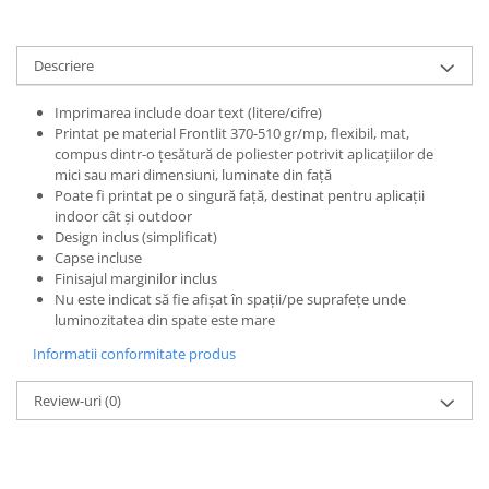
Paste
Alte evenimente
Descriere
Ilustratii
Nunta
Imprimarea include doar text (litere/cifre)
Printat pe material Frontlit 370-510 gr/mp, flexibil, mat,
Domnisoara / Domnisor
compus dintr-o țesătură de poliester potrivit aplicațiilor de
Sporturi
mici sau mari dimensiuni, luminate din față
Personaje
Poate fi printat pe o singură față, destinat pentru aplicații
indoor cât și outdoor
Porumbei
Design inclus (simplificat)
Diverse
Capse incluse
Alte limbi
Finisajul marginilor inclus
Nu este indicat să fie afișat în spații/pe suprafețe unde
Engleza
luminozitatea din spate este mare
Maghiara
Informatii conformitate produs
Spaniola
Germana
Review-uri
(0)
Italiana
Franceza
Slovaca