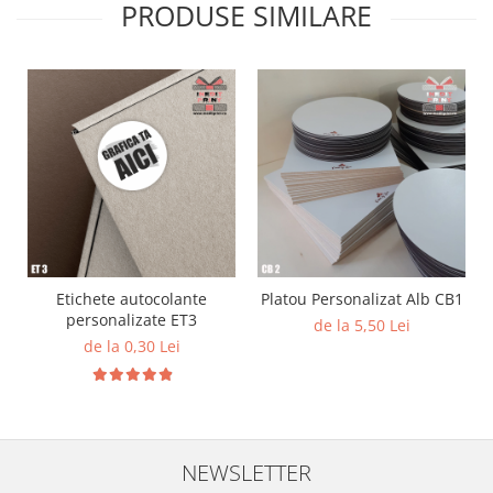
PRODUSE SIMILARE
Diverse
Toppere Flori
Pachete de toppere
Oferte (Cake Toppers)
Oferte (Toppere Flori)
Pachete Inedite
Stand Prezentare
Oneline (Topper Lateral)
Etichete autocolante
Platou Personalizat Alb CB1
personalizate ET3
de la 5,50 Lei
de la 0,30 Lei
NEWSLETTER