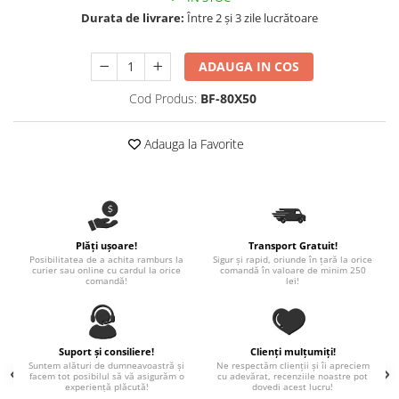
Nastere bebelusi
Diagramă de creștere
Natura si Animalute
Betisoare cakesicles/inghetata
Durata de livrare:
Între 2 și 3 zile lucrătoare
Produse pentru tabara
Jocuri si aplicatii
Geanta tip Sacosa C
Cake Drums
Personaje
Instrumente de scris
Platouri personalizate
ADAUGA IN COS
Mesaje de dragoste
Etichete autocolante
Outlet-Echipamente personalizate
Cod Produs:
BF-80X50
Dragoste (Love)
Globuri Personalizate
Pachete Cadou
Dragoste + Personalizare
Măști de protecție
Adauga la Favorite
Plăcuțe mesaje
Sot/Sotie
Plăcuțe ABS
Puzzle
Vrei sa o ceri?
Sepci
Ilustratii
Tablouri
Evenimente
Plăți ușoare!
Transport Gratuit!
Botez pentru copii
Posibilitatea de a achita ramburs la
Sigur și rapid, oriunde în țară la orice
curier sau online cu cardul la orice
comandă în valoare de minim 250
Valentines Day
comandă!
lei!
8 Martie
Ziua Tatalui
Ziua Copilului
Suport și consiliere!
Clienți mulțumiți!
Absolvire
Suntem alături de dumneavoastră și
Ne respectăm clienții și îi apreciem
facem tot posibilul să vă asigurăm o
cu adevărat, recenziile noastre pot
experiență plăcută!
dovedi acest lucru!
Craciun / An nou