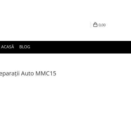
0,00
ACASĂ
BLOG
Reparații Auto MMC15