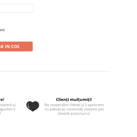
are
A IN COS
re!
Clienți mulțumiți!
oastră și
Ne respectăm clienții și îi apreciem
sigurăm o
cu adevărat, recenziile noastre pot
!
dovedi acest lucru!