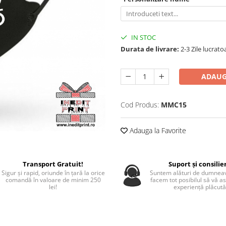
IN STOC
Durata de livrare:
2-3 Zile lucrato
ADAUG
Cod Produs:
MMC15
Adauga la Favorite
Transport Gratuit!
Suport și consilie
Sigur și rapid, oriunde în țară la orice
Suntem alături de dumneav
comandă în valoare de minim 250
facem tot posibilul să vă a
lei!
experiență plăcută