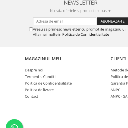
NEWSLETTER
Diverse
Nu rata ofertele si promotiile noastre
Toppere Flori
Pachete de toppere
Vreau sa primesc newsletter cu promotiile magazinului.
Oferte (Cake Toppers)
Afla mai multe in
Politica de Confidentialitate
Oferte (Toppere Flori)
Pachete Inedite
Stand Prezentare
MAGAZINUL MEU
CLIENTI
Oneline (Topper Lateral)
Despre noi
Metode de
Termeni si Conditii
Politica d
Politica de Confidentialitate
Garantia 
Politica de livrare
ANPC
Contact
ANPC - SA