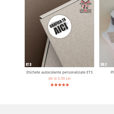
Paste
Alte evenimente
Ilustratii
Nunta
Domnisoara / Domnisor
Sporturi
Personaje
Porumbei
Diverse
Alte limbi
Etichete autocolante personalizate ET3
P
Engleza
de la 0,30 Lei
Maghiara
Spaniola
Germana
Italiana
Franceza
Slovaca