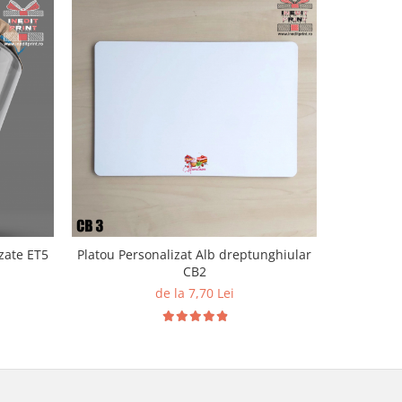
zate ET5
Platou Personalizat Alb dreptunghiular
Cărți d
CB2
de la 7,70 Lei