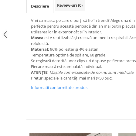
Nastere bebelusi
Diagramă de creștere
Natura si Animalute
Review-uri
(0)
Betisoare cakesicles/inghetata
Descriere
Produse pentru tabara
Jocuri si aplicatii
Geanta tip Sacosa C
Cake Drums
Personaje
Vrei ca masca pe care o porți să fie în trend? Alege una din
Instrumente de scris
Platouri personalizate
perfecte pentru această perioadă din an mai puțin plăcută.
Mesaje de dragoste
Etichete autocolante
Outlet-Echipamente personalizate
utilizarea lor în exterior cât și în interior.
Dragoste (Love)
Masca
este reutilizabilă și creează un mediu respirabil. Ace
Globuri Personalizate
Pachete Cadou
refolosită.
Dragoste + Personalizare
Măști de protecție
Material:
96% poliester și 4% elastan.
Plăcuțe mesaje
Sot/Sotie
Temperatura optimă de spălare, 60 grade.
Plăcuțe ABS
Puzzle
Vrei sa o ceri?
Se reglează datorită unor clips-uri dispuse pe fiecare bretea
Fiecare mască este ambalată individual.
Sepci
Ilustratii
Tablouri
ATENȚIE!
Măștile comercializate de noi nu sunt medicale.
Evenimente
Prețuri speciale la cantități mai mari (>50 buc).
Botez pentru copii
Informatii conformitate produs
Valentines Day
8 Martie
Ziua Tatalui
Ziua Copilului
Absolvire
Craciun / An nou