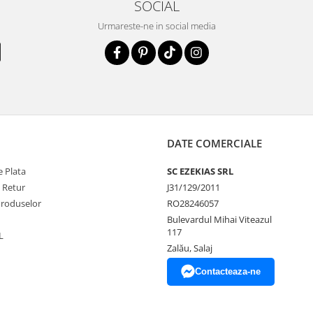
SOCIAL
Urmareste-ne in social media
DATE COMERCIALE
 Plata
SC EZEKIAS SRL
e Retur
J31/129/2011
Produselor
RO28246057
Bulevardul Mihai Viteazul
117
L
Zalău, Salaj
Contacteaza-ne