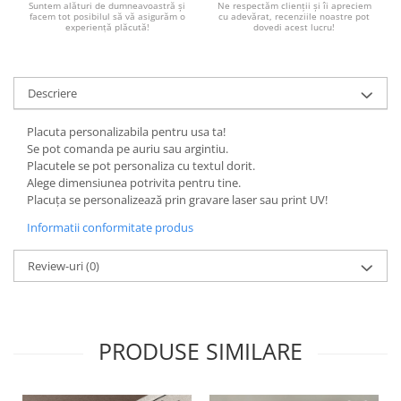
Suntem alături de dumneavoastră și
Ne respectăm clienții și îi apreciem
Paste
facem tot posibilul să vă asigurăm o
cu adevărat, recenziile noastre pot
experiență plăcută!
dovedi acest lucru!
Alte evenimente
Ilustratii
Nunta
Descriere
Domnisoara / Domnisor
Placuta personalizabila pentru usa ta!
Sporturi
Se pot comanda pe auriu sau argintiu.
Personaje
Placutele se pot personaliza cu textul dorit.
Porumbei
Alege dimensiunea potrivita pentru tine.
Placuța se personalizează prin gravare laser sau print UV!
Diverse
Alte limbi
Informatii conformitate produs
Engleza
Review-uri
(0)
Maghiara
Spaniola
Germana
PRODUSE SIMILARE
Italiana
Franceza
Slovaca