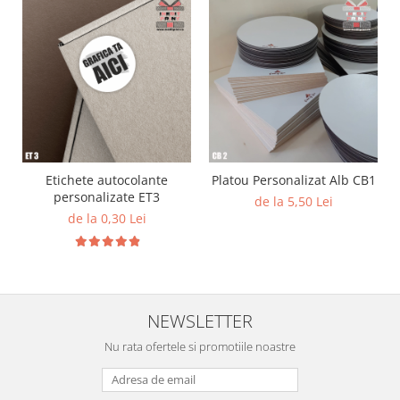
Diverse
Toppere Flori
Pachete de toppere
Oferte (Cake Toppers)
Oferte (Toppere Flori)
Pachete Inedite
Stand Prezentare
Etichete autocolante
Platou Personalizat Alb CB1
personalizate ET3
de la 5,50 Lei
Oneline (Topper Lateral)
de la 0,30 Lei
NEWSLETTER
Nu rata ofertele si promotiile noastre