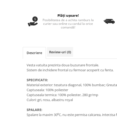
Paste
Alte evenimente
Plăți ușoare!
Ilustratii
Posibilitatea de a achita ramburs la
curier sau online cu cardul la orice
Nunta
comandă!
Domnisoara / Domnisor
Sporturi
Personaje
Review-uri
(0)
Porumbei
Descriere
Diverse
Vesta vatuita prezinta doua buzunare frontale.
Alte limbi
Sistem de inchidere frontal cu fermoar acoperit cu fenta.
Engleza
SPECIFICATII:
Maghiara
Material exterior: tesatura diagonal, 100% bumbac; Greut
Spaniola
Captuseala: 100% poliester
Germana
Captuseala termica: 100% poliester, 280 gr/mp
Culori: gri, rosu, albastru royal
Italiana
Franceza
SPALARE:
Spalare la maxim 30⁰C, nu este permisa calcarea, interzisa fo
Slovaca