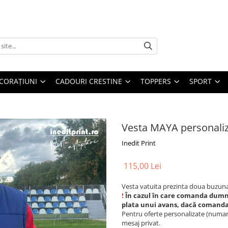
CORAȚIUNI
CADOURI CRESTINE
TOPPERS
SPORT
Vesta MAYA personaliz
Inedit Print
115,00 Lei
Vesta vatuita prezinta doua buzunar
!
În cazul în care comanda dumnea
plata unui avans, dacă comanda 
Pentru oferte personalizate (numar 
mesaj privat.