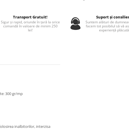
Transport Gratuit!
Suport și consilie
Sigur și rapid, oriunde în țară la orice
Suntem alături de dumneav
comandă în valoare de minim 250
facem tot posibilul să vă a
lei!
experiență plăcută
ate: 300 gr/mp
losirea inalbitorilor, interzisa