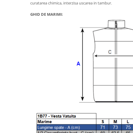
curatarea chimica, interzisa uscarea in tambur.
Diverse
GHID DE MARIMI:
Toppere Flori
Pachete de toppere
Oferte (Cake Toppers)
Oferte (Toppere Flori)
Pachete Inedite
Stand Prezentare
Oneline (Topper Lateral)