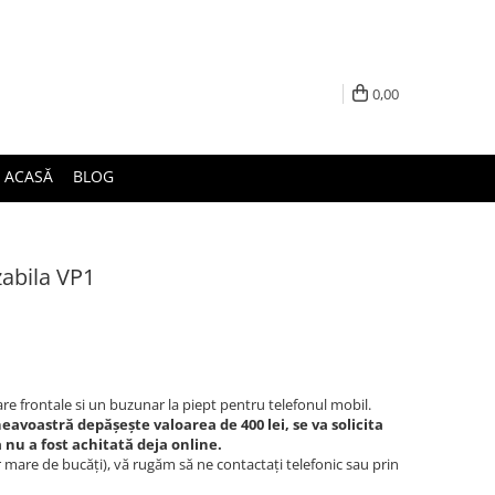
0,00
ACASĂ
BLOG
abila VP1
e frontale si un buzunar la piept pentru telefonul mobil.
voastră depășește valoarea de 400 lei, se va solicita
nu a fost achitată deja online.
mare de bucăți), vă rugăm să ne contactați telefonic sau prin