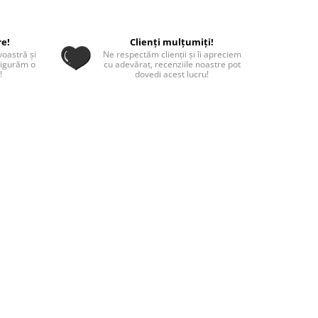
re!
Clienți mulțumiți!
oastră și
Ne respectăm clienții și îi apreciem
sigurăm o
cu adevărat, recenziile noastre pot
!
dovedi acest lucru!