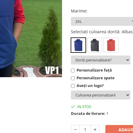
Marime
:
Selectați culoarea dorită
: Albas
Personalizare față
Personalizare spate
Aveți un logo?
IN STOC
Durata de livrare:
1
ADAUG