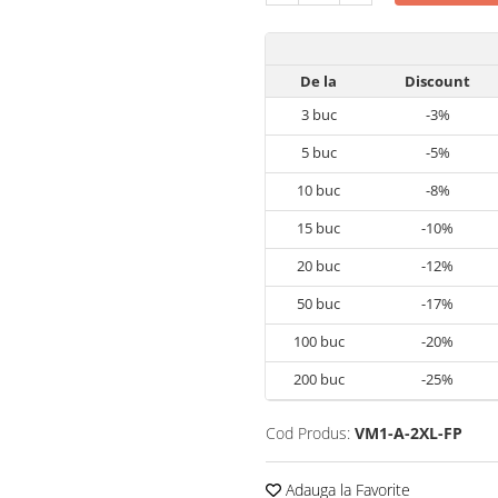
De la
Discount
3
buc
-3%
5
buc
-5%
10
buc
-8%
15
buc
-10%
20
buc
-12%
50
buc
-17%
100
buc
-20%
200
buc
-25%
Cod Produs:
VM1-A-2XL-FP
Adauga la Favorite