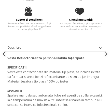
comandă!
lei!
Diverse
Toppere Flori
Pachete de toppere
Suport și consiliere!
Clienți mulțumiți!
Suntem alături de dumneavoastră și
Ne respectăm clienții și îi apreciem
facem tot posibilul să vă asigurăm o
cu adevărat, recenziile noastre pot
Oferte (Cake Toppers)
experiență plăcută!
dovedi acest lucru!
Oferte (Toppere Flori)
Pachete Inedite
Descriere
Stand Prezentare
Oneline (Topper Lateral)
Vestă Reflectorizantă personalizabila față/spate
SPECIFICATII:
Vesta este confectionata din material tip plasa, se inchide in fata
cu fermuar si are 2 benzi reflectorizante de 5 cm de jur-imprejur.
Material: tesatura tip plasa 100% poliester
SPALARE:
Spalare manuala sau automata, folosind agenţi de spălare casnici,
la o temperatura de maxim 40°C, interzisa uscarea in tambur. Nu
se calca. Se interzice folosirea inalbitorilor.