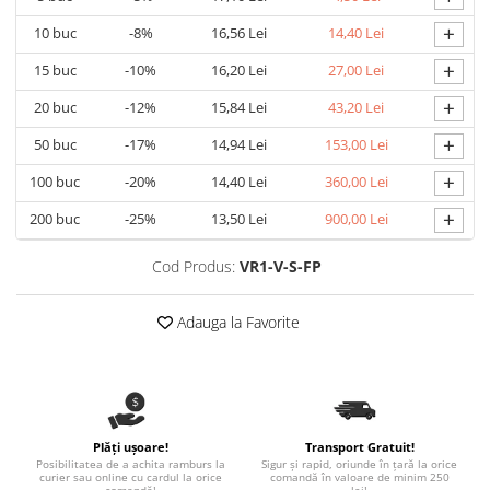
Paste
+
10
buc
-8%
16,56 Lei
14,40 Lei
Alte evenimente
+
15
buc
-10%
16,20 Lei
27,00 Lei
Ilustratii
+
Nunta
20
buc
-12%
15,84 Lei
43,20 Lei
Domnisoara / Domnisor
+
50
buc
-17%
14,94 Lei
153,00 Lei
Sporturi
+
100
buc
-20%
14,40 Lei
360,00 Lei
Personaje
+
200
buc
-25%
13,50 Lei
900,00 Lei
Porumbei
Diverse
Cod Produs:
VR1-V-S-FP
Alte limbi
Engleza
Adauga la Favorite
Maghiara
Spaniola
Germana
Italiana
Plăți ușoare!
Transport Gratuit!
Franceza
Posibilitatea de a achita ramburs la
Sigur și rapid, oriunde în țară la orice
curier sau online cu cardul la orice
comandă în valoare de minim 250
Slovaca