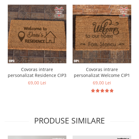
Diverse
Toppere Flori
Pachete de toppere
Oferte (Cake Toppers)
Oferte (Toppere Flori)
Pachete Inedite
Stand Prezentare
Covoras intrare
Covoras intrare
Oneline (Topper Lateral)
personalizat Residence CIP3
personalizat Welcome CIP1
69,00 Lei
69,00 Lei
PRODUSE SIMILARE