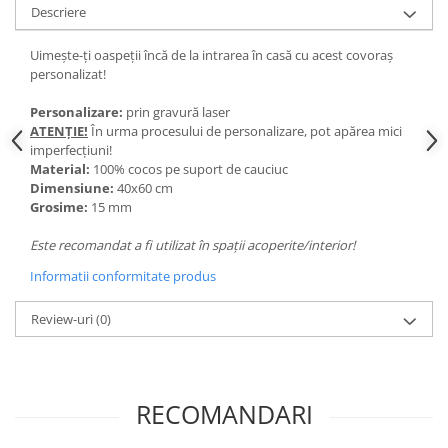
Descriere
Paste
Alte evenimente
Uimește-ți oaspeții încă de la intrarea în casă cu acest covoraș
Ilustratii
personalizat!
Nunta
Personalizare:
prin gravură laser
Domnisoara / Domnisor
ATENȚIE!
În urma procesului de personalizare, pot apărea mici
Sporturi
imperfecțiuni!
Material:
100% cocos pe suport de cauciuc
Personaje
Dimensiune:
40x60 cm
Porumbei
Grosime:
15 mm
Diverse
Este recomandat a fi utilizat în spații acoperite/interior!
Alte limbi
Informatii conformitate produs
Engleza
Maghiara
Review-uri
(0)
Spaniola
Germana
Italiana
RECOMANDARI
Franceza
Slovaca