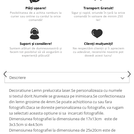
Paste
Plăți ușoare!
Transport Gratuit!
Alte evenimente
Posibilitatea de a achita ramburs la
Sigur și rapid, oriunde în țară la orice
curier sau online cu cardul la orice
comandă în valoare de minim 250
Ilustratii
comandă!
lei!
Nunta
Domnisoara / Domnisor
Suport și consiliere!
Clienți mulțumiți!
Sporturi
Suntem alături de dumneavoastră și
Ne respectăm clienții și îi apreciem
facem tot posibilul să vă asigurăm o
cu adevărat, recenziile noastre pot
Personaje
experiență plăcută!
dovedi acest lucru!
Porumbei
Diverse
Alte limbi
Descriere
Engleza
Decoratiune Lemn prelucrata laser.Se personalizeaza cu numele
Maghiara
si textul dorit.Numele se graveaza pe inimioara.Se confectioneaza
Spaniola
din lemn grosime de 4mm.Se poate achizitiona cu sau fara
fotografii.Daca se doreste personalizarea cu fotografie, va rugam
Germana
sa selectati aceasta optiune si sa incarcati fotografiile.
Italiana
Dimensiunea fotografiei la dimensiunea de 17x13cm este de
Franceza
3x3.5cm si 4x4.5cm
Dimensiunea fotografiei la dimensiunea de 25x20cm este de
Slovaca