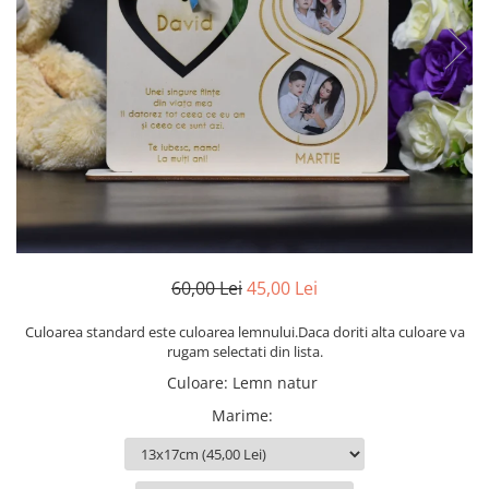
Certificate de Botez
Oradea
Botez
Ilustratii
Veste
Echipamente de joc
Hanorace
Salaj
Animalute de companie
Geanta tip sacosa
Ziua Armatei
Hanorace
Echipamente portari
Trofee
Zalau
Just Married
Hanorace personalizate creștine
Imbracaminte nepersonalizata
1 Iunie
Echipamente arbitri
Gaming
Mascote de pluș
Geci
Echipamente pentru toată echipa
Insigne
Valentines Day
Nasi / Mosi
Cani firme
Căni
Manusi portar
Instrumente de scris
8 Martie
Zile de naștere
Tricouri fotbal
Agende F
Ustensile bucatarie
Mascote pluș
Craciun
Varsta
Veste departajare
Agende 2025
Pusculite
Pachete cadou
Cadouri sub 50 lei
Nume
Fan Club
Agende 2026
Magneti personalizati
Cadouri sub 150 lei
Perne
La multi ani
FC Sharks
Brelocuri
Calendare
Globuri simple
La multi ani (Familiei)
Produse pentru tabara
Luceafarul Scobinti
Brichete F
60,00 Lei
45,00 Lei
Globuri cu personalizare
Agende C
La multi ani + Personalizare
Scoala de fotbal Liviu Feraru
Pungi Cadou
Cadouri Corporate
Tricouri Craciun
Happy Birthday
Bidoane si termosuri
Viitorul M.L.
Culoarea standard este culoarea lemnului.Daca doriti alta culoare va
Sepci
Perne Crăciun
rugam selectati din lista.
Calendare
Meserii
GECI SI JACHETE
Bluze
Stickere decorative
Accesorii Cadouri Crăciun
Culoare
:
Lemn natur
Sporturi
Clipboard
Pachete sport
Brelocuri
Decoratiuni Craciun
Pasiuni
Marime
:
Cofetărie/Patiserie
Treninguri
Brichete
Cadouri Moș Nicolae
Aniversari copii
Cake boards
Absolvire
Caserole personalizate
One / Taiere de Mot
Machete de tort