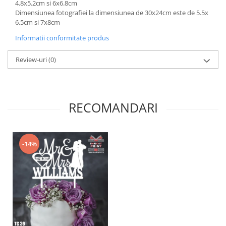
4.8x5.2cm si 6x6.8cm
Diverse
Dimensiunea fotografiei la dimensiunea de 30x24cm este de 5.5x
6.5cm si 7x8cm
Toppere Flori
Informatii conformitate produs
Pachete de toppere
Oferte (Cake Toppers)
Review-uri
(0)
Oferte (Toppere Flori)
Pachete Inedite
Stand Prezentare
RECOMANDARI
Oneline (Topper Lateral)
-14%