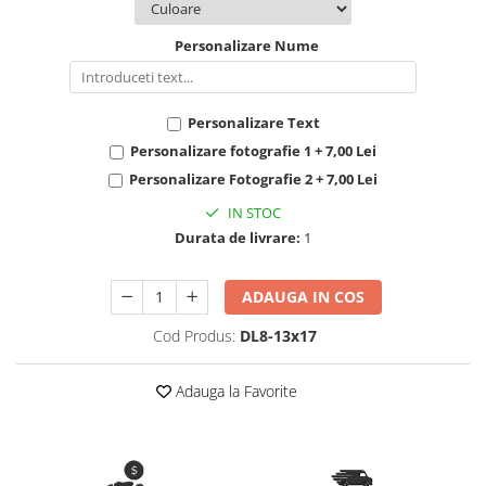
Nastere bebelusi
Diagramă de creștere
Natura si Animalute
Betisoare cakesicles/inghetata
Produse pentru tabara
Jocuri si aplicatii
Geanta tip Sacosa C
Personalizare Nume
Cake Drums
Personaje
Instrumente de scris
Platouri personalizate
Mesaje de dragoste
Etichete autocolante
Outlet-Echipamente personalizate
Personalizare Text
Dragoste (Love)
Globuri Personalizate
Pachete Cadou
Personalizare fotografie 1 + 7,00 Lei
Dragoste + Personalizare
Măști de protecție
Plăcuțe mesaje
Personalizare Fotografie 2 + 7,00 Lei
Sot/Sotie
Plăcuțe ABS
Puzzle
IN STOC
Vrei sa o ceri?
Durata de livrare:
1
Sepci
Ilustratii
Tablouri
Evenimente
ADAUGA IN COS
Botez pentru copii
Valentines Day
Cod Produs:
DL8-13x17
8 Martie
Ziua Tatalui
Adauga la Favorite
Ziua Copilului
Absolvire
Craciun / An nou