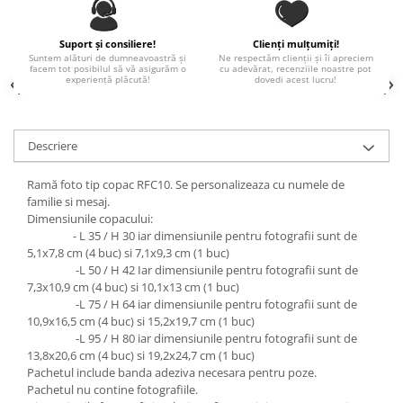
Paste
Alte evenimente
Suport și consiliere!
Clienți mulțumiți!
Suntem alături de dumneavoastră și
Ne respectăm clienții și îi apreciem
Ilustratii
facem tot posibilul să vă asigurăm o
cu adevărat, recenziile noastre pot
experiență plăcută!
dovedi acest lucru!
Nunta
Domnisoara / Domnisor
Sporturi
Descriere
Personaje
Porumbei
Ramă foto tip copac RFC10. Se personalizeaza cu numele de
familie si mesaj.
Diverse
Dimensiunile copacului:
Alte limbi
- L 35 / H 30 iar dimensiunile pentru fotografii sunt de
5,1x7,8 cm (4 buc) si 7,1x9,3 cm (1 buc)
Engleza
-L 50 / H 42 Iar dimensiunile pentru fotografii sunt de
Maghiara
7,3x10,9 cm (4 buc) si 10,1x13 cm (1 buc)
Spaniola
-L 75 / H 64 iar dimensiunile pentru fotografii sunt de
10,9x16,5 cm (4 buc) si 15,2x19,7 cm (1 buc)
Germana
-L 95 / H 80 iar dimensiunile pentru fotografii sunt de
Italiana
13,8x20,6 cm (4 buc) si 19,2x24,7 cm (1 buc)
Pachetul include banda adeziva necesara pentru poze.
Franceza
Pachetul nu contine fotografiile.
Slovaca