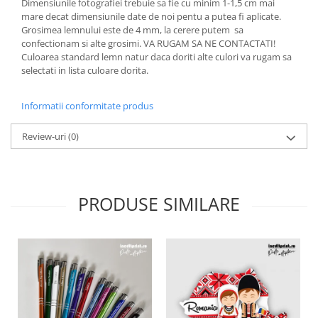
Dimensiunile fotografiei trebuie sa fie cu minim 1-1,5 cm mai
Diverse
mare decat dimensiunile date de noi pentu a putea fi aplicate.
Grosimea lemnului este de 4 mm, la cerere putem sa
Toppere Flori
confectionam si alte grosimi. VA RUGAM SA NE CONTACTATI!
Culoarea standard lemn natur daca doriti alte culori va rugam sa
Pachete de toppere
selectati in lista culoare dorita.
Oferte (Cake Toppers)
Oferte (Toppere Flori)
Informatii conformitate produs
Pachete Inedite
Review-uri
(0)
Stand Prezentare
Oneline (Topper Lateral)
PRODUSE SIMILARE