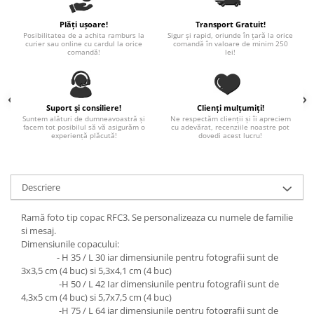
Paste
Plăți ușoare!
Transport Gratuit!
Alte evenimente
Posibilitatea de a achita ramburs la
Sigur și rapid, oriunde în țară la orice
curier sau online cu cardul la orice
comandă în valoare de minim 250
Ilustratii
comandă!
lei!
Nunta
Domnisoara / Domnisor
Sporturi
Suport și consiliere!
Clienți mulțumiți!
Suntem alături de dumneavoastră și
Ne respectăm clienții și îi apreciem
Personaje
facem tot posibilul să vă asigurăm o
cu adevărat, recenziile noastre pot
experiență plăcută!
dovedi acest lucru!
Porumbei
Diverse
Alte limbi
Descriere
Engleza
Ramă foto tip copac RFC3. Se personalizeaza cu numele de familie
Maghiara
si mesaj.
Spaniola
Dimensiunile copacului:
Germana
- H 35 / L 30 iar dimensiunile pentru fotografii sunt de
3x3,5 cm (4 buc) si 5,3x4,1 cm (4 buc)
Italiana
-H 50 / L 42 Iar dimensiunile pentru fotografii sunt de
Franceza
4,3x5 cm (4 buc) si 5,7x7,5 cm (4 buc)
Slovaca
-H 75 / L 64 iar dimensiunile pentru fotografii sunt de