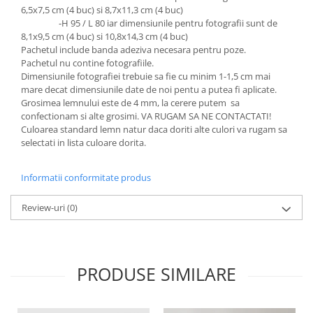
6,5x7,5 cm (4 buc) si 8,7x11,3 cm (4 buc)
Diverse
-H 95 / L 80 iar dimensiunile pentru fotografii sunt de
Toppere Flori
8,1x9,5 cm (4 buc) si 10,8x14,3 cm (4 buc)
Pachetul include banda adeziva necesara pentru poze.
Pachete de toppere
Pachetul nu contine fotografiile.
Dimensiunile fotografiei trebuie sa fie cu minim 1-1,5 cm mai
Oferte (Cake Toppers)
mare decat dimensiunile date de noi pentu a putea fi aplicate.
Oferte (Toppere Flori)
Grosimea lemnului este de 4 mm, la cerere putem sa
Pachete Inedite
confectionam si alte grosimi. VA RUGAM SA NE CONTACTATI!
Culoarea standard lemn natur daca doriti alte culori va rugam sa
Stand Prezentare
selectati in lista culoare dorita.
Oneline (Topper Lateral)
Informatii conformitate produs
Review-uri
(0)
PRODUSE SIMILARE