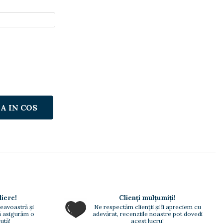
A IN COS
liere!
Clienți mulțumiți!
eavoastră și
Ne respectăm clienții și îi apreciem cu
vă asigurăm o
adevărat, recenziile noastre pot dovedi
ută!
acest lucru!