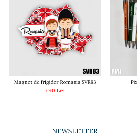
Paste
Alte evenimente
Ilustratii
Nunta
Domnisoara / Domnisor
Sporturi
Personaje
Porumbei
Diverse
Alte limbi
Magnet de frigider Romania SVR83
Pi
Engleza
7,90 Lei
Maghiara
Spaniola
Germana
Italiana
Franceza
NEWSLETTER
Slovaca