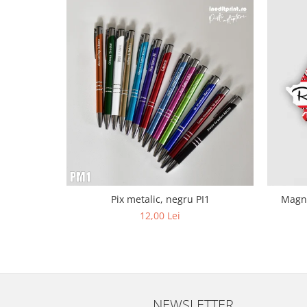
Diverse
Toppere Flori
Pachete de toppere
Oferte (Cake Toppers)
Oferte (Toppere Flori)
Pachete Inedite
Stand Prezentare
Oneline (Topper Lateral)
Pix metalic, negru PI1
Magne
12,00 Lei
NEWSLETTER