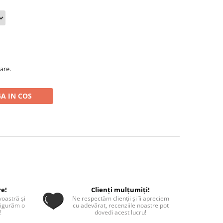
are.
A IN COS
re!
Clienți mulțumiți!
oastră și
Ne respectăm clienții și îi apreciem
sigurăm o
cu adevărat, recenziile noastre pot
!
dovedi acest lucru!