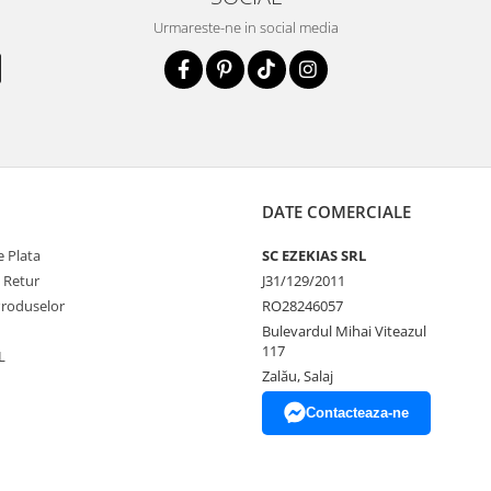
Urmareste-ne in social media
DATE COMERCIALE
 Plata
SC EZEKIAS SRL
e Retur
J31/129/2011
Produselor
RO28246057
Bulevardul Mihai Viteazul
117
L
Zalău, Salaj
Contacteaza-ne