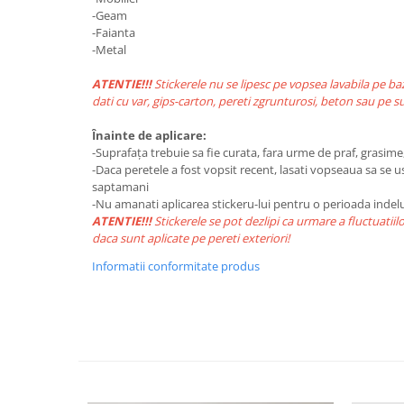
Paste
-Geam
-Faianta
Alte evenimente
-Metal
Ilustratii
ATENTIE!!!
Stickerele nu se lipesc pe vopsea lavabila pe baz
Nunta
dati cu var, gips-carton, pereti zgrunturosi, beton sau pe s
Domnisoara / Domnisor
Sporturi
Înainte de aplicare:
-Suprafața trebuie sa fie curata, fara urme de praf, grasime, 
Personaje
-Daca peretele a fost vopsit recent, lasati vopseaua sa se 
Porumbei
saptamani
-Nu amanati aplicarea stickeru-lui pentru o perioada inde
Diverse
ATENTIE!!!
Stickerele se pot dezlipi ca urmare a fluctuatii
Alte limbi
daca sunt aplicate pe pereti exteriori!
Engleza
Informatii conformitate produs
Maghiara
Spaniola
Germana
Italiana
Franceza
Slovaca