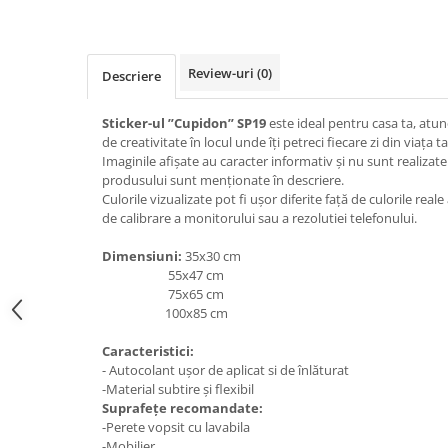
Nastere bebelusi
Diagramă de creștere
Natura si Animalute
Betisoare cakesicles/inghetata
Produse pentru tabara
Jocuri si aplicatii
Geanta tip Sacosa C
Cake Drums
Personaje
Instrumente de scris
Platouri personalizate
Review-uri
(0)
Descriere
Mesaje de dragoste
Etichete autocolante
Outlet-Echipamente personalizate
Dragoste (Love)
Sticker-ul ”Cupidon” SP19
este ideal pentru casa ta, atun
Globuri Personalizate
Pachete Cadou
de creativitate în locul unde îți petreci fiecare zi din viața ta
Dragoste + Personalizare
Măști de protecție
Imaginile afișate au caracter informativ și nu sunt realizate
Plăcuțe mesaje
Sot/Sotie
produsului sunt menționate în descriere.
Plăcuțe ABS
Puzzle
Vrei sa o ceri?
Culorile vizualizate pot fi ușor diferite față de culorile rea
de calibrare a monitorului sau a rezolutiei telefonului.
Sepci
Ilustratii
Tablouri
Evenimente
Dimensiuni:
35x30 cm
55x47 cm
Botez pentru copii
75x65 cm
Valentines Day
100x85 cm
8 Martie
Caracteristici:
Ziua Tatalui
- Autocolant ușor de aplicat si de înlăturat
Ziua Copilului
-Material subtire și flexibil
Suprafețe recomandate:
Absolvire
-Perete vopsit cu lavabila
Craciun / An nou
-Mobilier