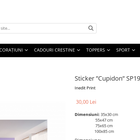
CORAȚIUNI
CADOURI CRESTINE
TOPPERS
SPORT
Sticker ”Cupidon” SP1
Inedit Print
30,00 Lei
Dimensiuni:
35x30 cm
55x47 cm
75x65 cm
100x85 cm