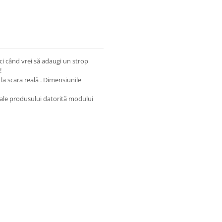
ci când vrei să adaugi un strop
!
 la scara reală . Dimensiunile
le ale produsului datorită modului