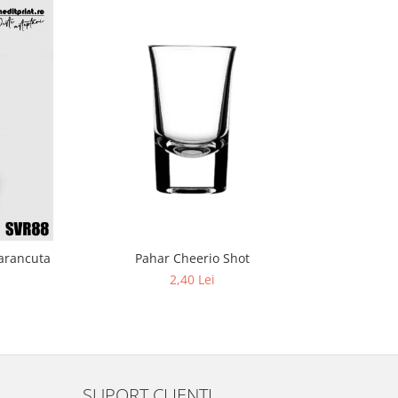
tarancuta
Pahar Cheerio Shot
Magnet de 
2,40 Lei
SUPORT CLIENTI