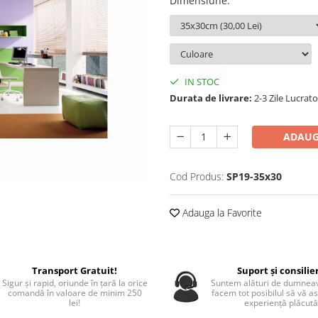
Dimensiune
:
IN STOC
Durata de livrare:
2-3 Zile Lucrato
ADAUG
Cod Produs:
SP19-35x30
Adauga la Favorite
Transport Gratuit!
Suport și consilie
Sigur și rapid, oriunde în țară la orice
Suntem alături de dumneav
comandă în valoare de minim 250
facem tot posibilul să vă a
lei!
experiență plăcută