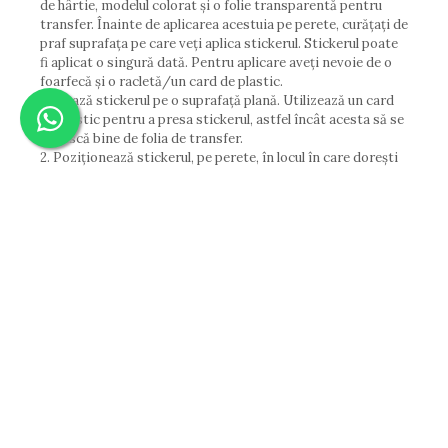
de hârtie, modelul colorat și o folie transparentă pentru
Diverse
transfer. Înainte de aplicarea acestuia pe perete, curățați de
praf suprafața pe care veți aplica stickerul. Stickerul poate
Toppere Flori
fi aplicat o singură dată. Pentru aplicare aveți nevoie de o
Pachete de toppere
foarfecă și o racletă/un card de plastic.
1. Așează stickerul pe o suprafață plană. Utilizează un card
Oferte (Cake Toppers)
de plastic pentru a presa stickerul, astfel încât acesta să se
Oferte (Toppere Flori)
lipească bine de folia de transfer.
2. Poziționează stickerul, pe perete, în locul în care dorești
Pachete Inedite
să îl aplici.
Stand Prezentare
3. Îndepărtează hartia albă și asigură-te că stickerul
rămâne lipit de folia de transfer.
Oneline (Topper Lateral)
4. Presează cu racleta pe suprafața stickerului.
5. După ce te-ai asigurat că stickerul a rămas lipit de
perete, îndepărtează cu grijă folia de transfer
La cerere se pot realiza alte dimensiuni și modele.
ATENȚIE!
Nu este recomandată aplicarea sticker-ului pe
suprafețe zugrăvite cu var sau vopsea pe bază de var
deoarece aderența pe aceste suprafețe nu este foarte
bună.
Informatii conformitate produs