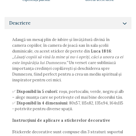
Paste
Alte evenimente
Ilustratii
Descriere
Nunta
Domnisoara / Domnisor
Adaugă un mesaj plin de iubire și învățătură divină în
camera copiilor, în camera de joacă sau în sala școlii
Sporturi
duminicale, cu acest sticker de perete din
Luca 18:16
:
Personaje
„Lăsați copiii să vină la mine și nu-i opriți, căci a unora ca ei
Porumbei
este împărăția lui Dumnezeu.”
Un verset care subliniază
importanța credinței copilărești și deschiderea spre
Diverse
Dumnezeu, fiind perfect pentru a crea un mediu spiritual și
Alte limbi
inspirator pentru cei mici.
Engleza
✅
Disponibil în 5 culori:
roșu, portocaliu, verde, negru și alb
Maghiara
– alege nuanța care se potrivește cel mai bine decorului tău.
Spaniola
✅
Disponibil în 4 dimensiuni
: 80x57, 115x82, 135x94, 164x115
- potrivite pentru diverse spații.
Germana
Italiana
Instrucțiuni de aplicare a stickerelor decorative
Franceza
Stickerele decorative sunt compuse din 3 straturi: suportul
Slovaca