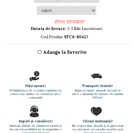
Nastere bebelusi
Diagramă de creștere
Natura si Animalute
Betisoare cakesicles/inghetata
Produse pentru tabara
Jocuri si aplicatii
Geanta tip Sacosa C
Cake Drums
Personaje
Instrumente de scris
Platouri personalizate
STOC EPUIZAT
Mesaje de dragoste
Durata de livrare:
2-3 Zile Lucratoare
Etichete autocolante
Outlet-Echipamente
Dragoste (Love)
personalizate
Cod Produs:
STC6-80x57
Globuri Personalizate
Dragoste + Personalizare
Pachete Cadou
Măști de protecție
Sot/Sotie
Adauga la Favorite
Plăcuțe mesaje
Plăcuțe ABS
Vrei sa o ceri?
Puzzle
Sepci
Ilustratii
Tablouri
Evenimente
Botez pentru copii
Plăți ușoare!
Transport Gratuit!
Posibilitatea de a achita ramburs la
Sigur și rapid, oriunde în țară la
Valentines Day
curier sau online cu cardul la orice
orice comandă în valoare de minim
comandă!
250 lei!
8 Martie
Ziua Tatalui
Ziua Copilului
Suport și consiliere!
Clienți mulțumiți!
Absolvire
Suntem alături de dumneavoastră și
Ne respectăm clienții și îi apreciem
Craciun / An nou
facem tot posibilul să vă asigurăm o
cu adevărat, recenziile noastre pot
experiență plăcută!
dovedi acest lucru!