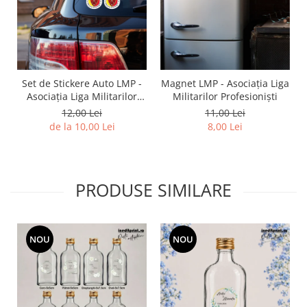
Diverse
Toppere Flori
Pachete de toppere
Oferte (Cake Toppers)
Set de Stickere Auto LMP -
Magnet LMP - Asociația Liga
Oferte (Toppere Flori)
Asociația Liga Militarilor
Militarilor Profesioniști
Profesioniști
Pachete Inedite
12,00 Lei
11,00 Lei
de la 10,00 Lei
8,00 Lei
Stand Prezentare
Oneline (Topper Lateral)
PRODUSE SIMILARE
NOU
NOU