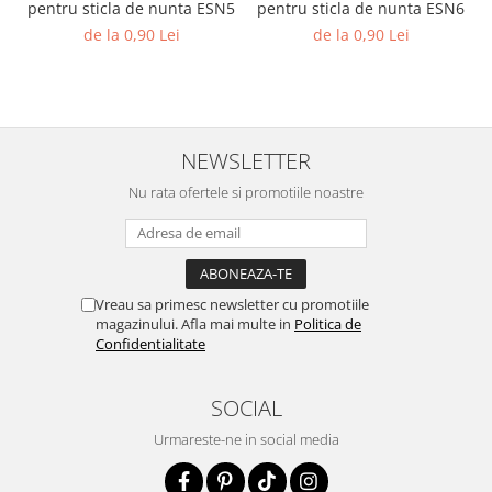
pentru sticla de nunta ESN5
pentru sticla de nunta ESN6
Diverse
de la 0,90 Lei
de la 0,90 Lei
Toppere Flori
Pachete de toppere
Oferte (Cake Toppers)
Oferte (Toppere Flori)
NEWSLETTER
Pachete Inedite
Nu rata ofertele si promotiile noastre
Stand Prezentare
Oneline (Topper Lateral)
Vreau sa primesc newsletter cu promotiile
magazinului. Afla mai multe in
Politica de
Confidentialitate
SOCIAL
Urmareste-ne in social media