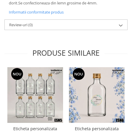
dorit.Se confectioneaza din lemn grosime de 4mm.
Paste
Alte evenimente
Informatii conformitate produs
Ilustratii
Review-uri
(0)
Nunta
Domnisoara / Domnisor
Sporturi
PRODUSE SIMILARE
Personaje
Porumbei
Diverse
NOU
NOU
Alte limbi
Engleza
Maghiara
Spaniola
Germana
Italiana
Franceza
Eticheta personalizata
Eticheta personalizata
Slovaca