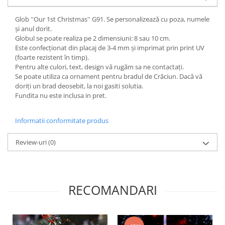
Diverse
Glob ''Our 1st Christmas'' G91. Se personalizează cu poza, numele
Toppere Flori
și anul dorit.
Globul se poate realiza pe 2 dimensiuni: 8 sau 10 cm.
Pachete de toppere
Este confecționat din placaj de 3-4 mm și imprimat prin print UV
Oferte (Cake Toppers)
(foarte rezistent în timp).
Pentru alte culori, text, design vă rugăm sa ne contactați.
Oferte (Toppere Flori)
Se poate utiliza ca ornament pentru bradul de Crăciun. Dacă vă
Pachete Inedite
doriți un brad deosebit, la noi gasiti solutia.
Fundita nu este inclusa in pret.
Stand Prezentare
Oneline (Topper Lateral)
Informatii conformitate produs
Review-uri
(0)
RECOMANDARI