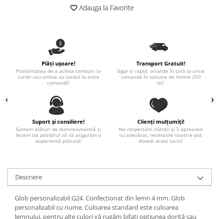
Paste
Adauga la Favorite
Alte evenimente
Ilustratii
Nunta
Domnisoara / Domnisor
Plăți ușoare!
Transport Gratuit!
Posibilitatea de a achita ramburs la
Sigur și rapid, oriunde în țară la orice
Sporturi
curier sau online cu cardul la orice
comandă în valoare de minim 250
comandă!
lei!
Personaje
Porumbei
Diverse
Suport și consiliere!
Clienți mulțumiți!
Alte limbi
Suntem alături de dumneavoastră și
Ne respectăm clienții și îi apreciem
facem tot posibilul să vă asigurăm o
cu adevărat, recenziile noastre pot
Engleza
experiență plăcută!
dovedi acest lucru!
Maghiara
Spaniola
Descriere
Germana
Italiana
Glob personalizabil G24. Confecționat din lemn 4 mm. Glob
Franceza
personalizabil cu nume. Culoarea standard este culoarea
Slovaca
lemnului, pentru alte culori vă rugăm bifați opțiunea dorită sau