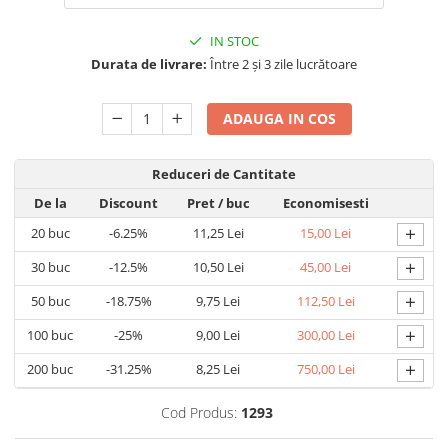
Nastere bebelusi
Diagramă de creștere
Natura si Animalute
Betisoare cakesicles/inghetata
Produse pentru tabara
Jocuri si aplicatii
Geanta tip Sacosa C
IN STOC
Cake Drums
Personaje
Durata de livrare:
Între 2 și 3 zile lucrătoare
Instrumente de scris
Platouri personalizate
Mesaje de dragoste
Etichete autocolante
Outlet-Echipamente personalizate
ADAUGA IN COS
Dragoste (Love)
Globuri Personalizate
Pachete Cadou
Dragoste + Personalizare
Măști de protecție
Plăcuțe mesaje
Sot/Sotie
Reduceri de Cantitate
Plăcuțe ABS
Puzzle
Vrei sa o ceri?
De la
Discount
Pret
/ buc
Economisesti
Sepci
Ilustratii
Tablouri
+
20
buc
-6.25%
11,25 Lei
15,00 Lei
Evenimente
+
30
buc
-12.5%
10,50 Lei
45,00 Lei
Botez pentru copii
+
50
buc
-18.75%
9,75 Lei
112,50 Lei
Valentines Day
+
8 Martie
100
buc
-25%
9,00 Lei
300,00 Lei
Ziua Tatalui
+
200
buc
-31.25%
8,25 Lei
750,00 Lei
Ziua Copilului
Absolvire
Cod Produs:
1293
Craciun / An nou