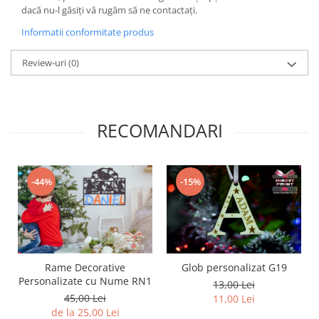
dacă nu-l găsiți vă rugăm să ne contactați.
Diverse
Informatii conformitate produs
Toppere Flori
Pachete de toppere
Review-uri
(0)
Oferte (Cake Toppers)
Oferte (Toppere Flori)
Pachete Inedite
RECOMANDARI
Stand Prezentare
Oneline (Topper Lateral)
-44%
-15%
Rame Decorative
Glob personalizat G19
Personalizate cu Nume RN1
13,00 Lei
45,00 Lei
11,00 Lei
de la 25,00 Lei