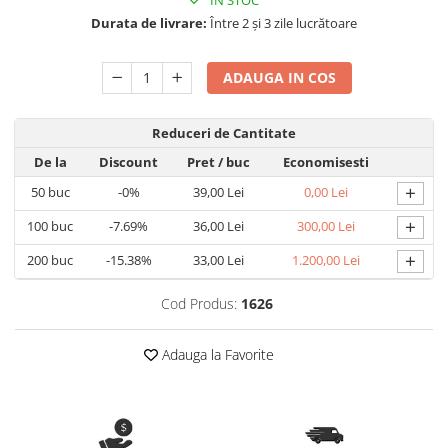
IN STOC
Nastere bebelusi
Diagramă de creștere
Natura si Animalute
Betisoare cakesicles/inghetata
Durata de livrare:
Între 2 și 3 zile lucrătoare
Produse pentru tabara
Jocuri si aplicatii
Geanta tip Sacosa C
Cake Drums
Personaje
Instrumente de scris
Platouri personalizate
ADAUGA IN COS
Mesaje de dragoste
Etichete autocolante
Outlet-Echipamente personalizate
Dragoste (Love)
Globuri Personalizate
Pachete Cadou
Reduceri de Cantitate
Dragoste + Personalizare
Măști de protecție
De la
Discount
Pret
/ buc
Economisesti
Plăcuțe mesaje
Sot/Sotie
+
Plăcuțe ABS
50
buc
-0%
39,00 Lei
0,00 Lei
Puzzle
Vrei sa o ceri?
Sepci
+
Ilustratii
Tablouri
100
buc
-7.69%
36,00 Lei
300,00 Lei
Evenimente
+
200
buc
-15.38%
33,00 Lei
1.200,00 Lei
Botez pentru copii
Cod Produs:
1626
Valentines Day
8 Martie
Adauga la Favorite
Ziua Tatalui
Ziua Copilului
Absolvire
Craciun / An nou