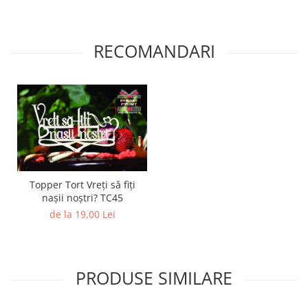
Diverse
Toppere Flori
RECOMANDARI
Pachete de toppere
Oferte (Cake Toppers)
Oferte (Toppere Flori)
Pachete Inedite
Stand Prezentare
Oneline (Topper Lateral)
Topper Tort Vreți să fiți
nașii noștri? TC45
de la 19,00 Lei
PRODUSE SIMILARE