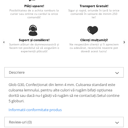
Paste
Plăți ușoare!
Transport Gratuit!
Posibilitatea de a achita ramburs la
Sigur și rapid, oriunde în țară la orice
Alte evenimente
curier sau online cu cardul la orice
comandă în valoare de minim 250
comandă!
lei!
Ilustratii
Nunta
Domnisoara / Domnisor
Suport și consiliere!
Clienți mulțumiți!
Sporturi
Suntem alături de dumneavoastră și
Ne respectăm clienții și îi apreciem
facem tot posibilul să vă asigurăm o
cu adevărat, recenziile noastre pot
Personaje
experiență plăcută!
dovedi acest lucru!
Porumbei
Diverse
Descriere
Alte limbi
Engleza
Glob G30, Confecționat din lemn 4 mm. Culoarea standard este
Maghiara
culoarea lemnului, pentru alte culori vă rugăm bifați opțiunea
dorită sau dacă nu-l găsiți vă rugăm să ne contactați.Setul contine
Spaniola
5 globuri.
Germana
Informatii conformitate produs
Italiana
Franceza
Review-uri
(0)
Slovaca